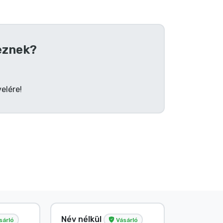
eznek?
elére!
Név nélkül
Név nélk
sárló
Vásárló