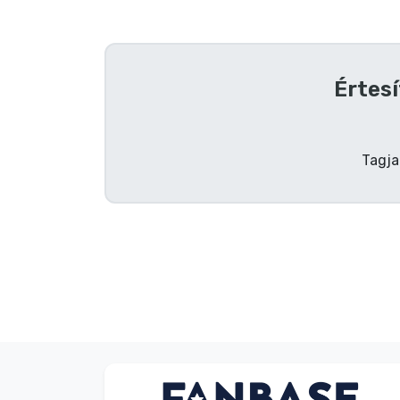
Szállítás és fizetés
Sorozatos cuccok
Értesí
Filmes cuccok
Tagja
Mesés cuccok
Animés cuccok
Gamer cuccok
Sportos cuccok
Zenés cuccok
V. Éva
Vásárló