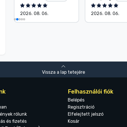
2026. 08. 06.
2026. 08. 06.
Vissza a lap tetejére
nk
Felhasználói fiók
Belépés
ken
Regisztráció
ények rólunk
Elfelejtett jelszó
tás és fizetés
Kosár