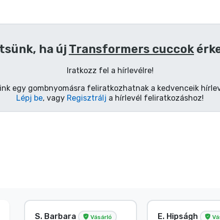
tsünk, ha új
Transformers cuccok
érk
Iratkozz fel a hírlevélre!
ink egy gombnyomásra feliratkozhatnak a kedvenceik hírlev
Lépj be
, vagy
Regisztrálj
a hírlevél feliratkozáshoz!
S. Barbara
E. Hipságh
Vásárló
Vá