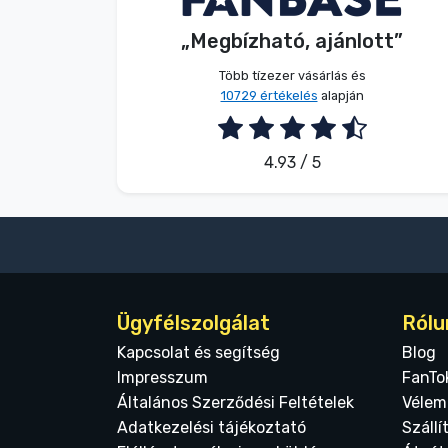
Terméktípusok
„Megbízható, ajánlott”
2026. 08. 06.
Több tízezer vásárlás és
Márkák
10729 értékelés
alapján
4.93 / 5
Ügyfélszolgálat
Rólu
Kapcsolat és segítség
Blog
Impresszum
FanTo
Általános Szerződési Feltételek
Vélem
Adatkezelési tájékoztató
Szállí