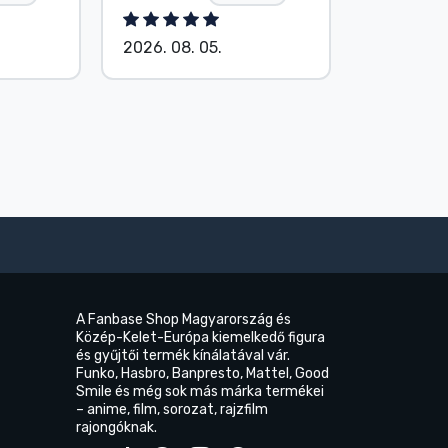
2026. 08. 05.
2026. 08.
A Fanbase Shop Magyarország és
Közép-Kelet-Európa kiemelkedő figura
és gyűjtői termék kínálatával vár.
Funko, Hasbro, Banpresto, Mattel, Good
Smile és még sok más márka termékei
– anime, film, sorozat, rajzfilm
rajongóknak.