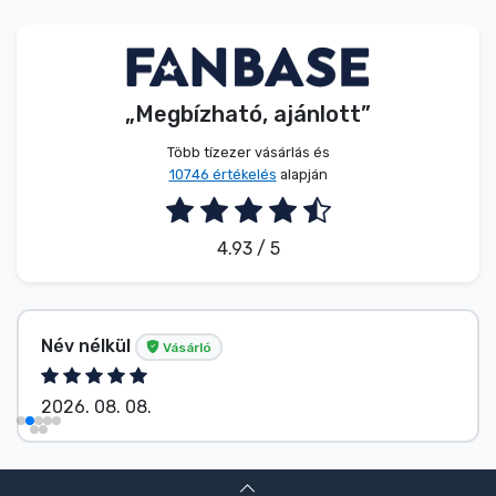
Zenés cuccok
Terméktípusok
„Megbízható, ajánlott”
Márkák
Több tízezer vásárlás és
10746 értékelés
alapján
4.93 / 5
Név nélkül
Vásárló
2026. 08. 08.