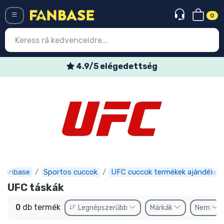
0
Menü
4.9/5 elégedettség
Belépés
Regisztráció
Legújabb cuccok
Akciós ajánlatok
Express szállítás
Fanbase
Sportos cuccok
UFC cuccok termékek ajándékok
Előrendelhető cuccok
UFC táskák
Outlet cuccok
0
db termék
Legnépszerűbb
Márkák
Nem