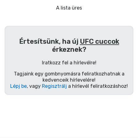
Ajándékkártya
A lista üres
Szállítás és fizetés
Sorozatos cuccok
Értesítsünk, ha új
UFC cuccok
érkeznek?
Filmes cuccok
Iratkozz fel a hírlevélre!
Mesés cuccok
Tagjaink egy gombnyomásra feliratkozhatnak a
kedvenceik hírlevelére!
Animés cuccok
Lépj be
, vagy
Regisztrálj
a hírlevél feliratkozáshoz!
Gamer cuccok
Sportos cuccok