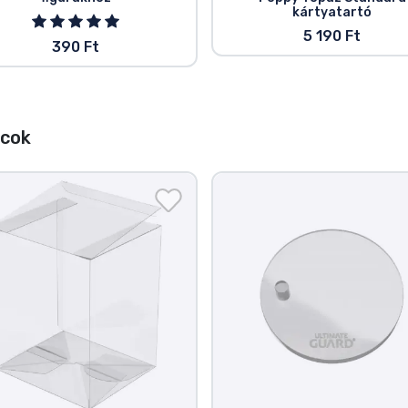
kártyatartó
5 190 Ft
390 Ft
ccok