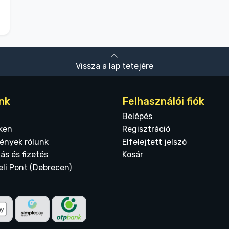
Vissza a lap tetejére
nk
Felhasználói fiók
Belépés
ken
Regisztráció
ények rólunk
Elfelejtett jelszó
tás és fizetés
Kosár
eli Pont (Debrecen)