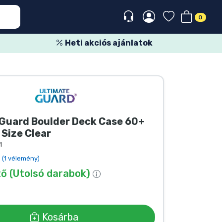
0
Heti akciós ajánlatok
 Guard Boulder Deck Case 60+
Size Clear
1
(1 vélemény)
ő (Utolsó darabok)
Kosárba