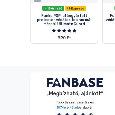
Elérhető
Express
Funko POP! utángyártott
Fu
protector védőtok 1db normál
védő
méretű Ultimate Guard
990 Ft
Dávid Sulyok
Vásárló
„Megbízható, ajánlott”
2026. 08. 08.
Több tízezer vásárlás és
10746 értékelés
alapján