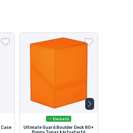
Elérhető
 Case
Ultimate Guard Boulder Deck 80+
Ultimat
Poppy Topaz kártyatartó
k