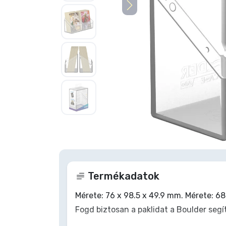
Szállítás és fizetés
Sorozatos cuccok
Filmes cuccok
Mesés cuccok
Animés cuccok
Nagyításhoz
Gamer cuccok
Termékadatok
Sportos cuccok
Mérete: 76 x 98.5 x 49.9 mm. Mérete: 68
Zenés cuccok
Fogd biztosan a paklidat a Boulder segí