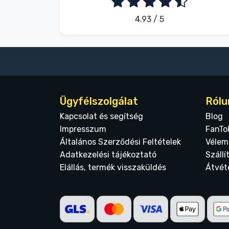
4.93 / 5
Ügyfélszolgálat
Rólu
Kapcsolat és segítség
Blog
Impresszum
FanTo
Általános Szerződési Feltételek
Vélem
Adatkezelési tájékoztató
Szállí
Elállás, termék visszaküldés
Átvét