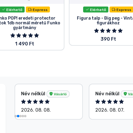
Elérhető
Express
Elérhető
Express
nko POP! eredeti protector
Figura talp - Big peg - Vin
tok 1db normál méretű Funko
figurákhoz
gyártmány
390 Ft
1 490 Ft
Név nélkül
Név nélkül
Vásárló
Vá
2026. 08. 08.
2026. 08. 07.