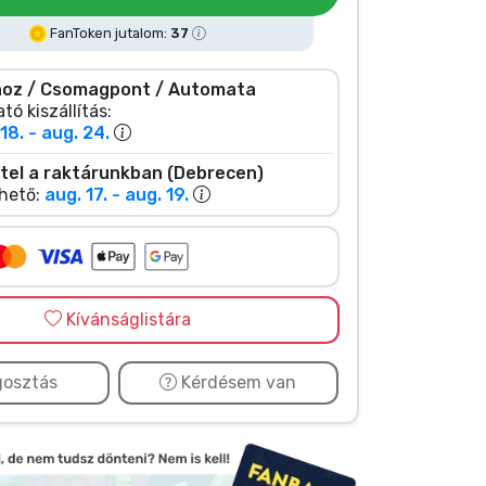
FanToken jutalom:
37
oz / Csomagpont / Automata
tó kiszállítás:
18. - aug. 24.
tel a raktárunkban (Debrecen)
hető:
aug. 17. - aug. 19.
Kívánságlistára
osztás
Kérdésem van