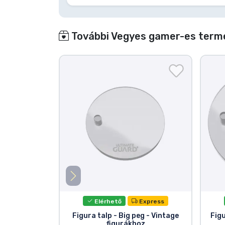
További Vegyes gamer-es termé
Elérhető
Express
Figura talp - Big peg - Vintage
Figu
figurákhoz