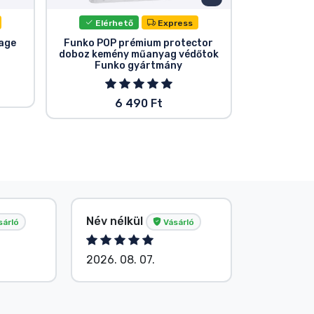
Elérhető
Express
Elér
tage
Funko POP prémium protector
Figura talp
doboz kemény műanyag védőtok
Funko gyártmány
6 490 Ft
Név nélkül
G. Gábor
sárló
Vásárló
2026. 08. 07.
2026. 08.