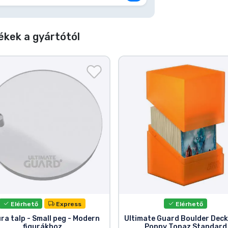
kek a gyártótól
Elérhető
Express
Elérhető
ra talp - Small peg - Modern
Ultimate Guard Boulder Deck
figurákhoz
Poppy Topaz Standard