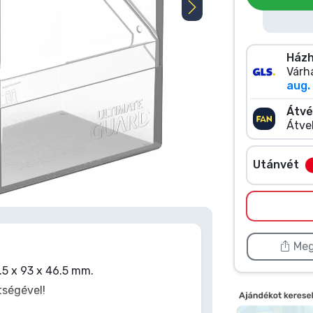
Házh
Várha
aug. 
Átvé
Átve
Utánvét
 kattints duplán a képre
Meg
.5 x 93 x 46.5 mm.
tségével!