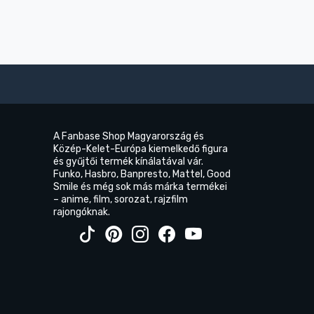
A Fanbase Shop Magyarország és
Közép-Kelet-Európa kiemelkedő figura
és gyűjtői termék kínálatával vár.
Funko, Hasbro, Banpresto, Mattel, Good
Smile és még sok más márka termékei
– anime, film, sorozat, rajzfilm
rajongóknak.