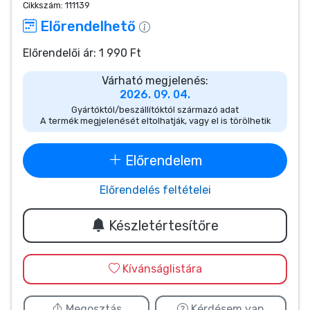
Zenés cuccok
Cikkszám:
111139
Előrendelhető
Terméktípusok
Előrendelői ár: 1 990 Ft
Várható megjelenés:
Márkák
2026. 09. 04.
Gyártóktól/beszállítóktól származó adat
A termék megjelenését eltolhatják, vagy el is törölhetik
Előrendelem
Előrendelés feltételei
Készletértesítőre
Kívánságlistára
Megosztás
Kérdésem van