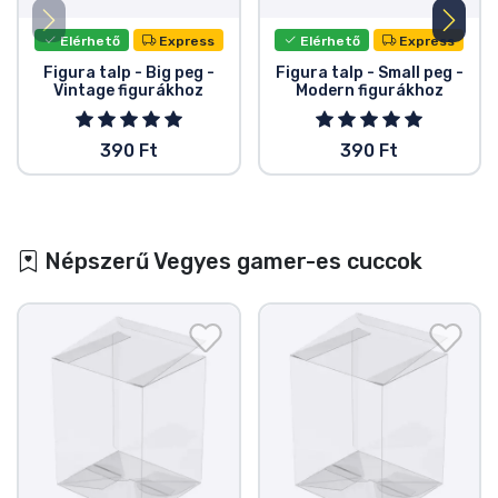
Elérhető
Express
Elérhető
Express
Figura talp - Big peg -
Figura talp - Small peg -
Vintage figurákhoz
Modern figurákhoz
390 Ft
390 Ft
Népszerű Vegyes gamer-es cuccok