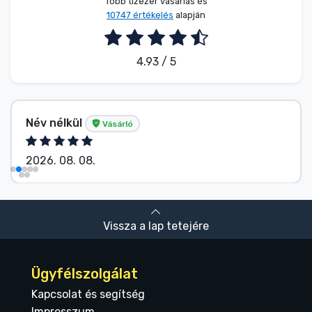
Több tízezer vásárlás és
10747 értékelés
alapján
4.93 / 5
Név nélkül
Vásárló
2026. 08. 08.
Vissza a lap tetejére
Ügyfélszolgálat
Kapcsolat és segítség
Impresszum