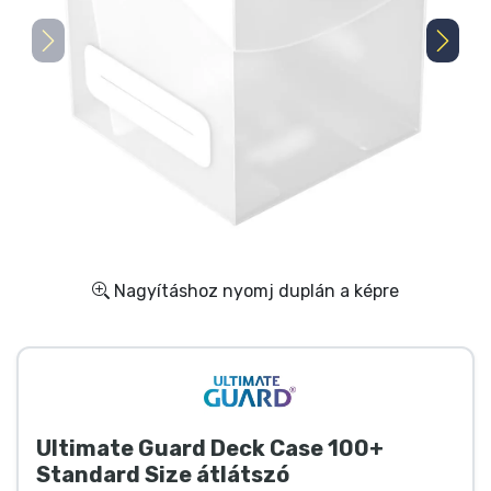
Ajándékkártya
Szállítás és fizetés
Sorozatos cuccok
Filmes cuccok
Mesés cuccok
Nagyításhoz nyomj duplán a képre
Animés cuccok
Gamer cuccok
Sportos cuccok
Ultimate Guard Deck Case 100+
Standard Size átlátszó