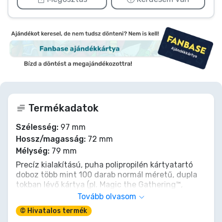
Termékadatok
Szélesség:
97 mm
Hossz/magasság:
72 mm
Mélység:
79 mm
Precíz kialakítású, puha polipropilén kártyatartó
doboz több mint 100 darab normál méretű, dupla
tokban lévő kártya (pl. Magic the Gathering™,
Pokemon™ és mások) védelmére és archívbiztos
Tovább olvasom
tárolására.
© Hivatalos termék