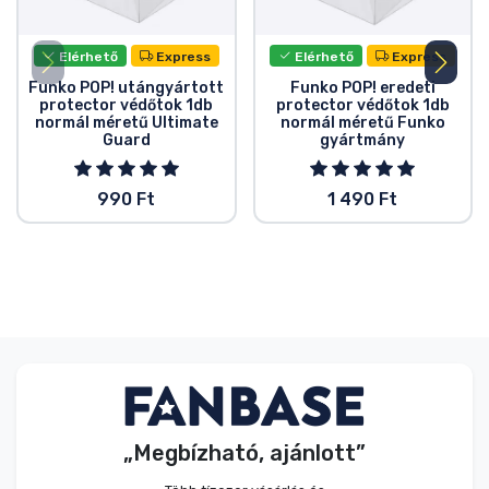
Elérhető
Express
Elérhető
Express
Funko POP! utángyártott
Funko POP! eredeti
protector védőtok 1db
protector védőtok 1db
normál méretű Ultimate
normál méretű Funko
Guard
gyártmány
990 Ft
1 490 Ft
„Megbízható, ajánlott”