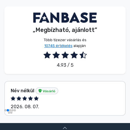
Zenés cuccok
Terméktípusok
„Megbízható, ajánlott”
Márkák
Több tízezer vásárlás és
10745 értékelés
alapján
4.93 / 5
Név nélkül
Vásárló
2026. 08. 07.