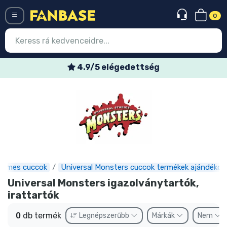
0
Menü
4.9/5 elégedettség
Belépés
Regisztráció
Legújabb cuccok
Akciós ajánlatok
Express szállítás
Filmes cuccok
Universal Monsters cuccok termékek ajándékok
Universal Monsters igazolványtartók,
Előrendelhető cuccok
irattartók
Outlet cuccok
0
db termék
Legnépszerűbb
Márkák
Nem