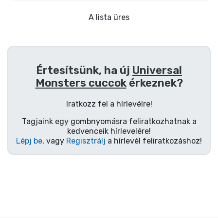
Ajándékkártya
A lista üres
Szállítás és fizetés
Sorozatos cuccok
Értesítsünk, ha új
Universal
Filmes cuccok
Monsters cuccok
érkeznek?
Iratkozz fel a hírlevélre!
Mesés cuccok
Tagjaink egy gombnyomásra feliratkozhatnak a
kedvenceik hírlevelére!
Animés cuccok
Lépj be
, vagy
Regisztrálj
a hírlevél feliratkozáshoz!
Gamer cuccok
Sportos cuccok