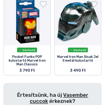
Ajándékkártya
Szállítás és fizetés
Sorozatos cuccok
Filmes cuccok
Elérhető
Elérhető
Mesés cuccok
Pocket Funko POP
Marvel Iron Man Sisak Jel
kulcstartó Marvel Iron
II metál kulcstartó
Man Classics
Animés cuccok
3 790 Ft
3 490 Ft
Gamer cuccok
Sportos cuccok
Értesítsünk, ha új
Vasember
cuccok
érkeznek?