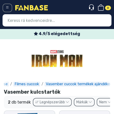
0
Menü
4.9/5 elégedettség
Belépés
Regisztráció
Legújabb cuccok
Akciós ajánlatok
Express szállítás
base
Filmes cuccok
Vasember cuccok termékek ajándékok
Vasember kulcstartók
Előrendelhető cuccok
2
db termék
Legnépszerűbb
Márkák
Nem
Outlet cuccok