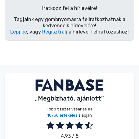
Zenés cuccok
Iratkozz fel a hírlevélre!
Tagjaink egy gombnyomásra feliratkozhatnak a
Terméktípusok
kedvenceik hírlevelére!
Lépj be
, vagy
Regisztrálj
a hírlevél feliratkozáshoz!
Márkák
„Megbízható, ajánlott”
Több tízezer vásárlás és
10730 értékelés
alapján
4.93 / 5