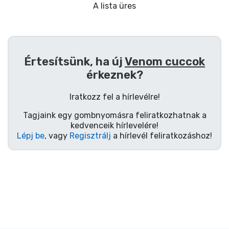
Ajándékkártya
A lista üres
Szállítás és fizetés
Sorozatos cuccok
Értesítsünk, ha új
Venom cuccok
érkeznek?
Filmes cuccok
Iratkozz fel a hírlevélre!
Mesés cuccok
Tagjaink egy gombnyomásra feliratkozhatnak a
kedvenceik hírlevelére!
Lépj be
, vagy
Regisztrálj
a hírlevél feliratkozáshoz!
Animés cuccok
Gamer cuccok
Sportos cuccok