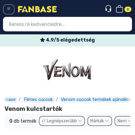
0
Menü
4.9/5 elégedettség
Belépés
Regisztráció
Legújabb cuccok
Akciós ajánlatok
Express szállítás
Fanbase
Filmes cuccok
Venom cuccok termékek ajándékok
Venom kulcstartók
Előrendelhető cuccok
0
db termék
Legnépszerűbb
Márkák
Nem
Outlet cuccok