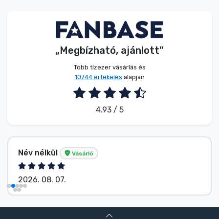
Zenés cuccok
Terméktípusok
„Megbízható, ajánlott”
Márkák
Több tízezer vásárlás és
10744 értékelés
alapján
4.93 / 5
Név nélkül
Vásárló
2026. 08. 07.