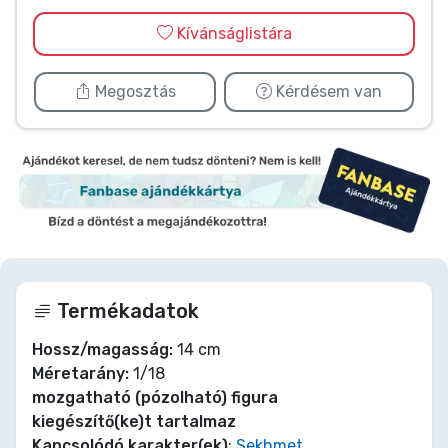
Kívánságlistára
Megosztás
Kérdésem van
Termékadatok
Hossz/magasság:
14 cm
Méretarány:
1/18
mozgatható (pózolható) figura
kiegészítő(ke)t tartalmaz
Kapcsolódó karakter(ek)
:
Sekhmet