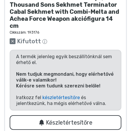
Zenés cuccok
Thousand Sons Sekhmet Terminator
Cabal Sekhmet with Combi-Melta and
Achea Force Weapon akciófigura 14
Terméktípusok
cm
Cikkszám:
193176
Márkák
Kifutott
A termék jelenleg egyik beszállítónknál sem
érhető el.
Nem tudjuk megmondani, hogy elérhetővé
válik-e valamikor!
Kérésre sem tudunk szerezni belőle!
Iratkozz fel
készletértesítőre
és
jelentkezünk, ha mégis elérhetővé válna.
Készletértesítőre