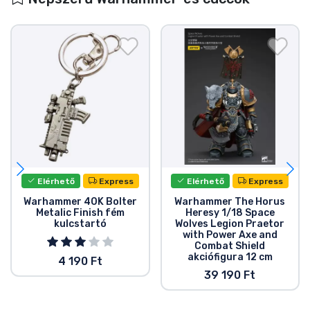
Elérhető
Express
Elérhető
Express
Warhammer 40K Bolter
Warhammer The Horus
Metalic Finish fém
Heresy 1/18 Space
kulcstartó
Wolves Legion Praetor
with Power Axe and
Combat Shield
akciófigura 12 cm
4 190 Ft
39 190 Ft