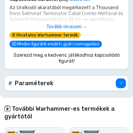
Az Uralkodó akaratából megérkezett a Thousand
Sons Sekhmet Terminator Cabal Combi-Meltával és
Achea Erőfegyverrel! Ez a 14 cm-es akciófigura
aprólékosan kidolgozott, Prospero varázslóinak
Tovább olvasom
erejét hozza gyűjteményedbe. Légy szemtanúja a
© Hivatalos Warhammer termék
hatalomnak és az arkán precizitásnak, ahogy ez a
Sekhmet Terminátor utat vág magának a galaxis
Minden figuránk eredeti, gyári csomagolású
ellenségein keresztül. Kötelező darab minden
Szerezd meg a kedvenc játékodhoz kapcsolódó
lojalista vagy áruló számára.
figurát!
Paraméterek
További Warhammer-es termékek a
gyártótól