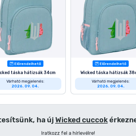
Előrendelhető
Előrendelhető
cked táska hátizsák 34cm
Wicked táska hátizsák 3
Várható megjelenés:
Várható megjelenés:
2026. 09. 04.
2026. 09. 04.
tesítsünk, ha új
Wicked cuccok
érkezn
Iratkozz fel a hírlevélre!