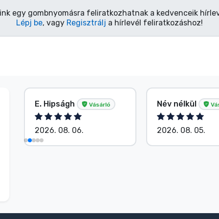
ink egy gombnyomásra feliratkozhatnak a kedvenceik hírlev
Lépj be
, vagy
Regisztrálj
a hírlevél feliratkozáshoz!
E. Hipságh
Név nélkül
Vásárló
Vá
2026. 08. 06.
2026. 08. 05.