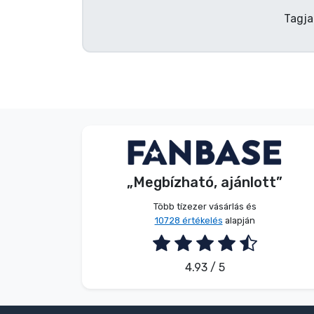
Tagja
S. Barbara
Vásárló
„Megbízható, ajánlott”
2026. 08. 06.
Több tízezer vásárlás és
10728 értékelés
alapján
4.93 / 5