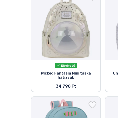
Szállítás és fizetés
Sorozatos cuccok
Filmes cuccok
Mesés cuccok
Animés cuccok
Elérhető
Wicked Fantasia Mini táska
Un
hátizsák
Gamer cuccok
34 790 Ft
Sportos cuccok
Zenés cuccok