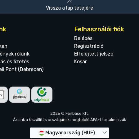
Vissza a lap tetejére
nk
Felhasználói fiók
Belépés
ken
Regisztráció
ények rólunk
Elfelejtett jelszó
tás és fizetés
Kosár
eli Pont (Debrecen)
2026 © Fanbase Kft.
Áraink a kiszállítás országának megfelelő ÁFA-t tartalmazzák
Magyarország (HUF)