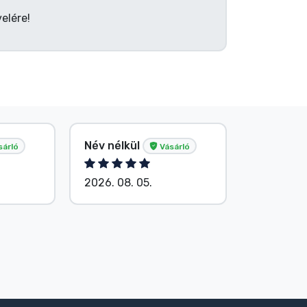
elére!
Név nélkül
Név nélk
sárló
Vásárló
2026. 08. 05.
2026. 08.