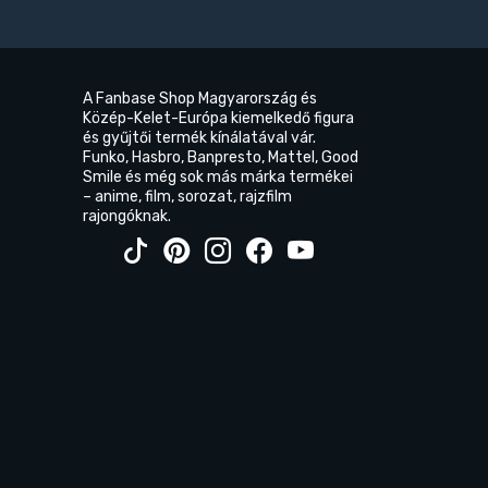
A Fanbase Shop Magyarország és
Közép-Kelet-Európa kiemelkedő figura
és gyűjtői termék kínálatával vár.
Funko, Hasbro, Banpresto, Mattel, Good
Smile és még sok más márka termékei
– anime, film, sorozat, rajzfilm
rajongóknak.