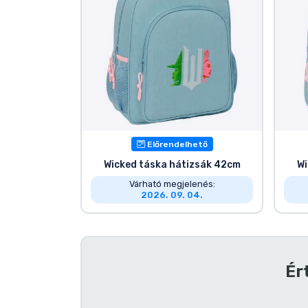
Terméktípusok
Márkák
Előrendelhető
Wicked táska hátizsák 42cm
Wi
Várható megjelenés:
2026. 09. 04.
Ér