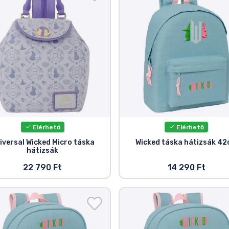
Elérhető
Elérhető
iversal Wicked Micro táska
Wicked táska hátizsák 4
hátizsák
22 790 Ft
14 290 Ft