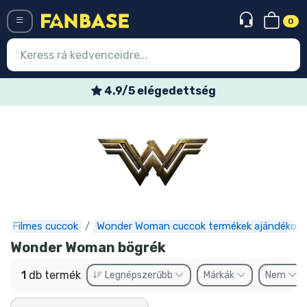
0
Menü
4.9/5 elégedettség
Belépés
Regisztráció
Legújabb cuccok
Akciós ajánlatok
Express szállítás
Filmes cuccok
Wonder Woman cuccok termékek ajándékok
Wonder Woman bögrék
Előrendelhető cuccok
1
db termék
Legnépszerűbb
Márkák
Nem
Outlet cuccok