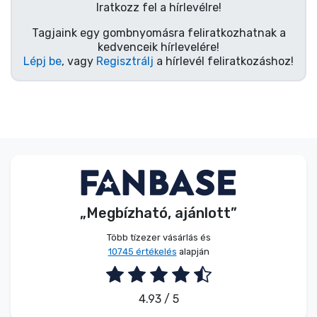
Zenés cuccok
Iratkozz fel a hírlevélre!
Tagjaink egy gombnyomásra feliratkozhatnak a
kedvenceik hírlevelére!
Terméktípusok
Lépj be
, vagy
Regisztrálj
a hírlevél feliratkozáshoz!
Márkák
„Megbízható, ajánlott”
Több tízezer vásárlás és
10745 értékelés
alapján
4.93 / 5