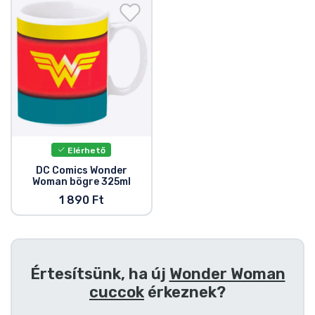
Ajándékkártya
Szállítás és fizetés
Sorozatos cuccok
Filmes cuccok
Elérhető
Mesés cuccok
DC Comics Wonder
Woman bögre 325ml
Animés cuccok
1 890 Ft
Gamer cuccok
Értesítsünk, ha új
Wonder Woman
Sportos cuccok
cuccok
érkeznek?