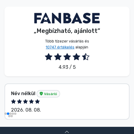
Zenés cuccok
Terméktípusok
„Megbízható, ajánlott”
Márkák
Több tízezer vásárlás és
10747 értékelés
alapján
4.93 / 5
Név nélkül
Vásárló
2026. 08. 08.