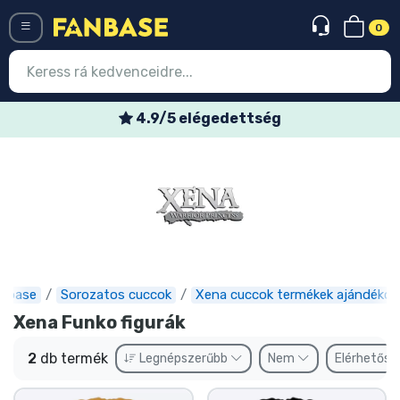
0
Menü
4.9/5 elégedettség
Belépés
Regisztráció
Legújabb cuccok
Akciós ajánlatok
Express szállítás
nbase
Sorozatos cuccok
Xena cuccok termékek ajándékok
Xena Funko figurák
Előrendelhető cuccok
2
db termék
Legnépszerűbb
Nem
Elérhetős
Outlet cuccok