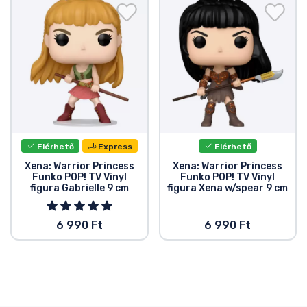
Ajándékkártya
Szállítás és fizetés
Sorozatos cuccok
Filmes cuccok
Elérhető
Express
Elérhető
Mesés cuccok
Xena: Warrior Princess
Xena: Warrior Princess
Funko POP! TV Vinyl
Funko POP! TV Vinyl
figura Gabrielle 9 cm
figura Xena w/spear 9 cm
Animés cuccok
6 990 Ft
6 990 Ft
Gamer cuccok
Sportos cuccok