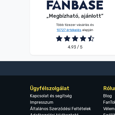
E. Hipságh
Vásárló
Terméktípusok
„Megbízható, ajánlott”
2026. 08. 06.
Márkák
Több tízezer vásárlás és
10727 értékelés
alapján
4.93 / 5
Ügyfélszolgálat
Rólu
Kapcsolat és segítség
Blog
Impresszum
FanTo
Általános Szerződési Feltételek
Vélem