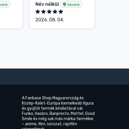
Név nélkül
Név nélk
sárló
Vásárló
2026. 08. 04.
2026. 08.
A Fanbase Shop Magyarország és
Közép-Kelet-Európa kiemelkedő figura
és gyűjtői termék kínálatával vár.
Funko, Hasbro, Banpresto, Mattel, Good
Smile és még sok más márka termékei
– anime, film, sorozat, rajzfilm