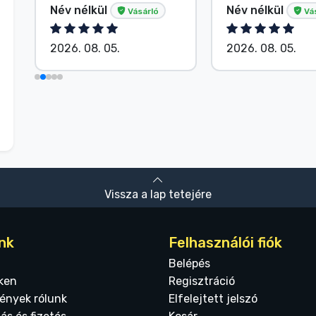
Név nélkül
Név nélkül
Vásárló
Vá
2026. 08. 05.
2026. 08. 05.
Vissza a lap tetejére
nk
Felhasználói fiók
Belépés
ken
Regisztráció
ények rólunk
Elfelejtett jelszó