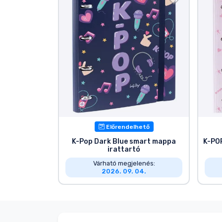
Szállítás és fizetés
Sorozatos cuccok
Filmes cuccok
Mesés cuccok
Animés cuccok
Előrendelhető
K-Pop Dark Blue smart mappa
K-PO
irattartó
Gamer cuccok
Várható megjelenés:
2026. 09. 04.
Sportos cuccok
Zenés cuccok