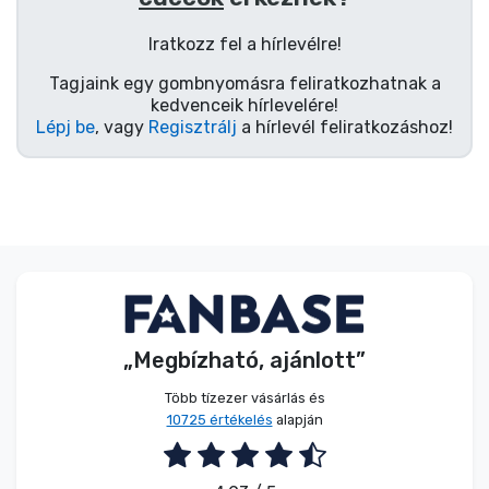
Zenés cuccok
Iratkozz fel a hírlevélre!
Terméktípusok
Tagjaink egy gombnyomásra feliratkozhatnak a
kedvenceik hírlevelére!
Lépj be
, vagy
Regisztrálj
a hírlevél feliratkozáshoz!
Márkák
„Megbízható, ajánlott”
Több tízezer vásárlás és
10725 értékelés
alapján