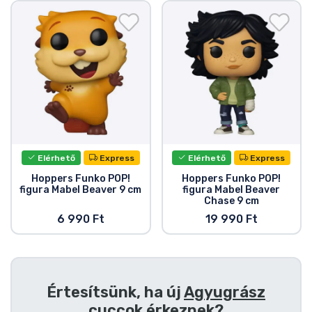
Ajándékkártya
Szállítás és fizetés
Sorozatos cuccok
Filmes cuccok
Mesés cuccok
Elérhető
Express
Elérhető
Express
Hoppers Funko POP!
Hoppers Funko POP!
figura Mabel Beaver 9 cm
figura Mabel Beaver
Animés cuccok
Chase 9 cm
6 990 Ft
19 990 Ft
Gamer cuccok
Sportos cuccok
Értesítsünk, ha új
Agyugrász
cuccok
érkeznek?