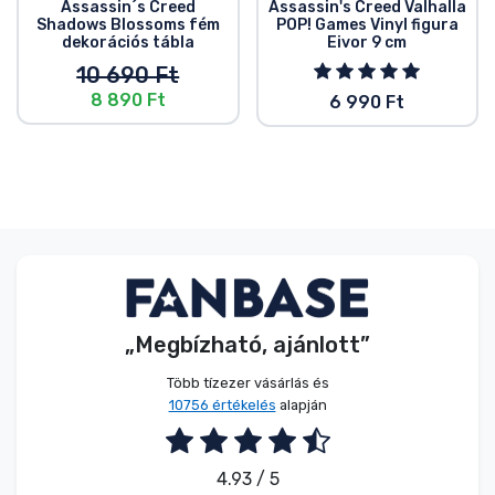
Assassin´s Creed
Assassin's Creed Valhalla
Shadows Blossoms fém
POP! Games Vinyl figura
dekorációs tábla
Eivor 9 cm
10 690 Ft
8 890 Ft
6 990 Ft
„Megbízható, ajánlott”
Több tízezer vásárlás és
10756 értékelés
alapján
4.93 / 5