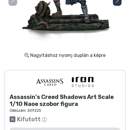
Ajándékkártya
Szállítás és fizetés
Sorozatos cuccok
Filmes cuccok
Nagyításhoz nyomj duplán a képre
Mesés cuccok
Animés cuccok
Assassin's Creed Shadows Art Scale
Gamer cuccok
1/10 Naoe szobor figura
Cikkszám:
209225
Sportos cuccok
Kifutott