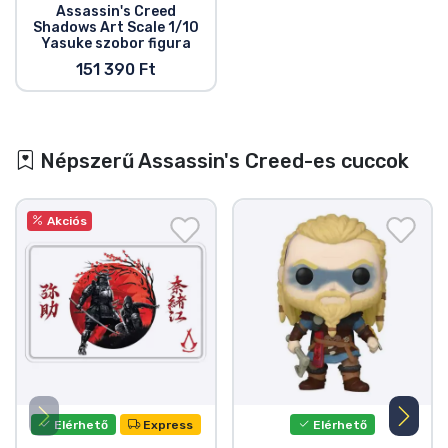
Assassin's Creed
Shadows Art Scale 1/10
Yasuke szobor figura
151 390 Ft
Népszerű Assassin's Creed-es cuccok
Akciós
Elérhető
Express
Elérhető