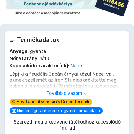
Termékadatok
Anyaga:
gyanta
Méretarány:
1/10
Kapcsolódó karakter(ek)
:
Naoe
Lépj ki a feudális Japán árnyai közül Naoe-val,
akinek szellemét az Iron Studios örökítette meg
ebben a lenyűgöző 1/10 méretarányú szoborban.
Legyél tanúja kusarigamája halálos
Tovább olvasom
eleganciájának, a tartásában megbúvó néma
© Hivatalos Assassin's Creed termék
eskünek. Ez nem csupán egy figura; ez a Krédó egy
darabkája, egy shinobi polystone-ba öntött
Minden figuránk eredeti, gyári csomagolású
elszántsága. Hagyd, hogy Naoe, a sötétség
Szerezd meg a kedvenc játékodhoz kapcsolódó
suttogása őrizze gyűjteményed, az Assassin's
figurát!
Creed Shadows időtlen visszhangjaként.