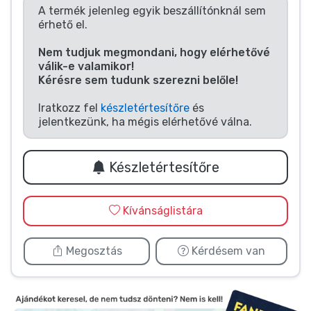
Zenés cuccok
A termék jelenleg egyik beszállítónknál sem
érhető el.
Terméktípusok
Nem tudjuk megmondani, hogy elérhetővé
válik-e valamikor!
Kérésre sem tudunk szerezni belőle!
Márkák
Iratkozz fel
készletértesítőre
és
jelentkezünk, ha mégis elérhetővé válna.
Készletértesítőre
Kívánságlistára
Megosztás
Kérdésem van