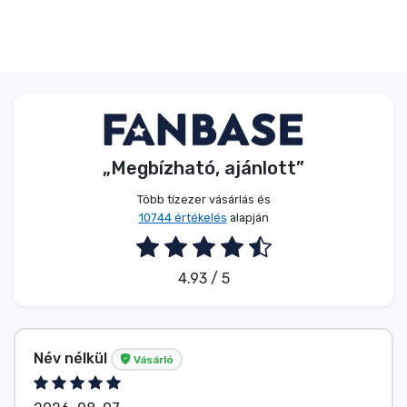
Zenés cuccok
Terméktípusok
Márkák
„Megbízható, ajánlott”
Több tízezer vásárlás és
10744 értékelés
alapján
4.93 / 5
Név nélkül
Vásárló