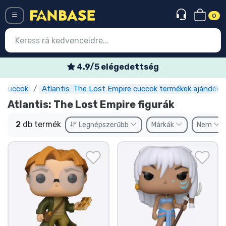
0
Menü
4.9/5 elégedettség
 cuccok
Atlantis: The Lost Empire cuccok termékek ajándéko
Belépés
Regisztráció
Atlantis: The Lost Empire figurák
Legújabb cuccok
2
db termék
Legnépszerűbb
Márkák
Nem
Akciós ajánlatok
Express szállítás
Előrendelhető cuccok
Outlet cuccok