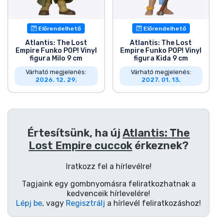
Ajándékkártya
Szállítás és fizetés
Előrendelhető
Előrendelhető
Atlantis: The Lost
Atlantis: The Lost
Empire Funko POP! Vinyl
Empire Funko POP! Vinyl
Sorozatos cuccok
figura Milo 9 cm
figura Kida 9 cm
Várható megjelenés:
Várható megjelenés:
2026. 12. 29.
2027. 01. 13.
Filmes cuccok
Mesés cuccok
Értesítsünk, ha új
Atlantis: The
Animés cuccok
Lost Empire cuccok
érkeznek?
Gamer cuccok
Iratkozz fel a hírlevélre!
Tagjaink egy gombnyomásra feliratkozhatnak a
Sportos cuccok
kedvenceik hírlevelére!
Lépj be
, vagy
Regisztrálj
a hírlevél feliratkozáshoz!