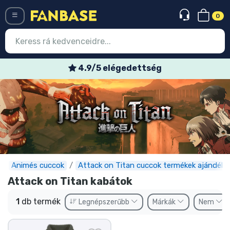
0
Menü
4.9/5 elégedettség
Belépés
Regisztráció
Legújabb cuccok
Akciós ajánlatok
Express szállítás
Animés cuccok
Attack on Titan cuccok termékek ajándéko
Attack on Titan kabátok
Előrendelhető cuccok
1
db termék
Legnépszerűbb
Márkák
Nem
Outlet cuccok