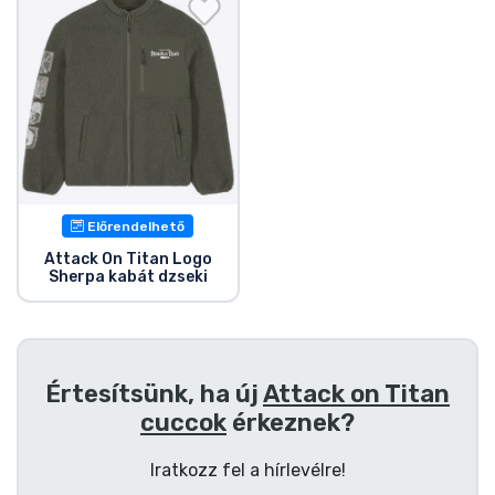
Ajándékkártya
Szállítás és fizetés
Sorozatos cuccok
Filmes cuccok
Előrendelhető
Mesés cuccok
Attack On Titan Logo
Sherpa kabát dzseki
Animés cuccok
Gamer cuccok
Értesítsünk, ha új
Attack on Titan
cuccok
érkeznek?
Sportos cuccok
Iratkozz fel a hírlevélre!