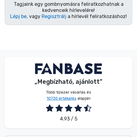
Zenés cuccok
Tagjaink egy gombnyomásra feliratkozhatnak a
kedvenceik hírlevelére!
Lépj be
, vagy
Regisztrálj
a hírlevél feliratkozáshoz!
Terméktípusok
Márkák
„Megbízható, ajánlott”
Több tízezer vásárlás és
10730 értékelés
alapján
4.93 / 5