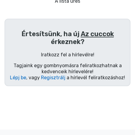
Ajándékkártya
A lista üres
Szállítás és fizetés
Értesítsünk, ha új
Az cuccok
Sorozatos cuccok
érkeznek?
Filmes cuccok
Iratkozz fel a hírlevélre!
Tagjaink egy gombnyomásra feliratkozhatnak a
Mesés cuccok
kedvenceik hírlevelére!
Lépj be
, vagy
Regisztrálj
a hírlevél feliratkozáshoz!
Animés cuccok
Gamer cuccok
Sportos cuccok