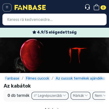
0
Menü
4.9/5 elégedettség
Belépés
Regisztráció
Legújabb cuccok
Akciós ajánlatok
Express szállítás
Fanbase
Filmes cuccok
Az cuccok termékek ajándékok
Az kabátok
Előrendelhető cuccok
0
db termék
Legnépszerűbb
Márkák
Nem
Outlet cuccok