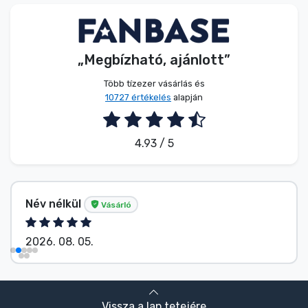
Zenés cuccok
Terméktípusok
„Megbízható, ajánlott”
Több tízezer vásárlás és
Márkák
10727 értékelés
alapján
4.93 / 5
Név nélkül
Vásárló
2026. 08. 05.
Vissza a lap tetejére