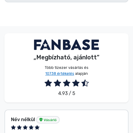
„Megbízható, ajánlott”
Több tízezer vásárlás és
10738 értékelés
alapján
4.93 / 5
Név nélkül
Vásárló