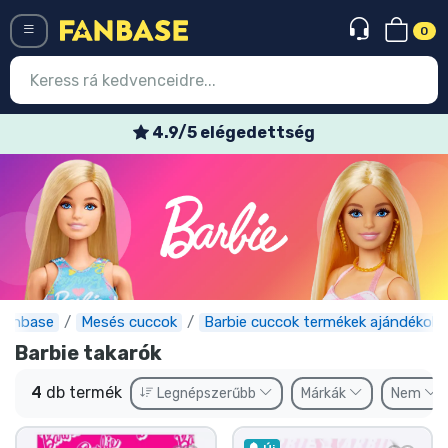
0
Menü
4.9/5 elégedettség
Belépés
Regisztráció
Legújabb cuccok
Akciós ajánlatok
Express szállítás
Fanbase
Mesés cuccok
Barbie cuccok termékek ajándékok
Barbie takarók
Előrendelhető cuccok
4
db termék
Legnépszerűbb
Márkák
Nem
Outlet cuccok