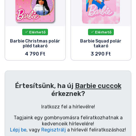
Zenés cuccok
Terméktípusok
Elérhető
Elérhető
Márkák
Barbie Christmas polár
Barbie Squad polár
pléd takaró
takaró
4 790 Ft
3 290 Ft
Értesítsünk, ha új
Barbie cuccok
érkeznek?
Iratkozz fel a hírlevélre!
Tagjaink egy gombnyomásra feliratkozhatnak a
kedvenceik hírlevelére!
Lépj be
, vagy
Regisztrálj
a hírlevél feliratkozáshoz!