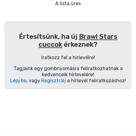
Ajándékkártya
A lista üres
Szállítás és fizetés
Sorozatos cuccok
Értesítsünk, ha új
Brawl Stars
cuccok
érkeznek?
Filmes cuccok
Iratkozz fel a hírlevélre!
Mesés cuccok
Tagjaink egy gombnyomásra feliratkozhatnak a
kedvenceik hírlevelére!
Lépj be
, vagy
Regisztrálj
a hírlevél feliratkozáshoz!
Animés cuccok
Gamer cuccok
Sportos cuccok