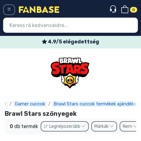
0
Menü
4.9/5 elégedettség
Belépés
Regisztráció
Legújabb cuccok
Akciós ajánlatok
Express szállítás
ase
Gamer cuccok
Brawl Stars cuccok termékek ajándékok
Brawl Stars szőnyegek
Előrendelhető cuccok
0
db termék
Legnépszerűbb
Márkák
Nem
Outlet cuccok