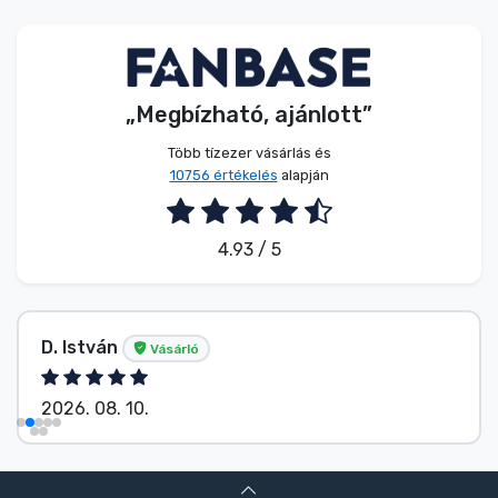
Zenés cuccok
Terméktípusok
„Megbízható, ajánlott”
Márkák
Több tízezer vásárlás és
10756 értékelés
alapján
4.93 / 5
D. István
Vásárló
2026. 08. 10.