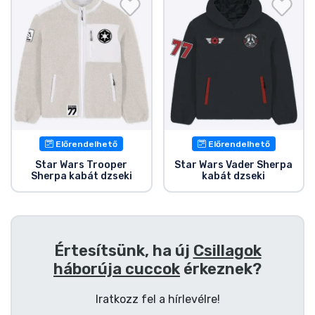
Ajándékkártya
Szállítás és fizetés
Sorozatos cuccok
Filmes cuccok
Előrendelhető
Előrendelhető
Mesés cuccok
Star Wars Trooper
Star Wars Vader Sherpa
Sherpa kabát dzseki
kabát dzseki
Animés cuccok
Gamer cuccok
Értesítsünk, ha új
Csillagok
háborúja cuccok
érkeznek?
Sportos cuccok
Iratkozz fel a hírlevélre!