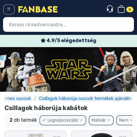
0
Menü
4.9/5 elégedettség
Belépés
Regisztráció
Legújabb cuccok
Akciós ajánlatok
Express szállítás
Filmes cuccok
Csillagok háborúja cuccok termékek ajándékok
Csillagok háborúja kabátok
Előrendelhető cuccok
2
db termék
Legnépszerűbb
Márkák
Nem
Outlet cuccok