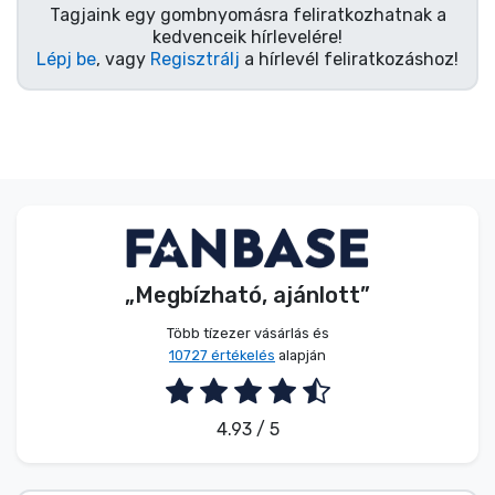
Zenés cuccok
Tagjaink egy gombnyomásra feliratkozhatnak a
kedvenceik hírlevelére!
Lépj be
, vagy
Regisztrálj
a hírlevél feliratkozáshoz!
Terméktípusok
Márkák
„Megbízható, ajánlott”
Több tízezer vásárlás és
10727 értékelés
alapján
4.93 / 5