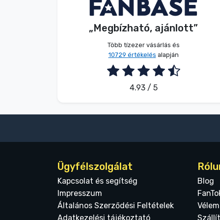
V. Éva
Vásárló
Terméktípusok
„Megbízható, ajánlott”
2026. 08. 06.
Márkák
Több tízezer vásárlás és
10729 értékelés
alapján
4.93 / 5
Ügyfélszolgálat
Rólu
Kapcsolat és segítség
Blog
Impresszum
FanTo
Általános Szerződési Feltételek
Vélem
Adatkezelési tájékoztató
Szállí