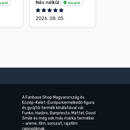
Név nélkül
Név nélk
sárló
Vásárló
2026. 08. 05.
2026. 08.
A Fanbase Shop Magyarország és
Közép-Kelet-Európa kiemelkedő figura
és gyűjtői termék kínálatával vár.
Funko, Hasbro, Banpresto, Mattel, Good
Smile és még sok más márka termékei
– anime, film, sorozat, rajzfilm
rajongóknak.