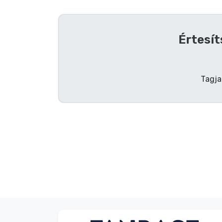
Szállítás és fizetés
Értesít
Sorozatos cuccok
Filmes cuccok
Tagja
Mesés cuccok
Animés cuccok
Gamer cuccok
Sportos cuccok
Zenés cuccok