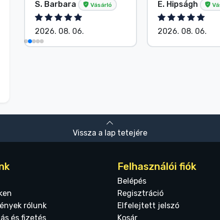
S. Barbara
E. Hipságh
Vásárló
Vá
2026. 08. 06.
2026. 08. 06.
Vissza a lap tetejére
nk
Felhasználói fiók
Belépés
ken
Regisztráció
ények rólunk
Elfelejtett jelszó
tás és fizetés
Kosár