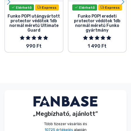
Elérhető
Express
Elérhető
Express
Funko POP! utángyártott
Funko POP! eredeti
protector védőtok 1db
protector védőtok 1db
normál méretű Ultimate
normál méretű Funko
Guard
gyártmány
990 Ft
1 490 Ft
„Megbízható, ajánlott”
Több tízezer vásárlás és
10725 értékelés
alapján