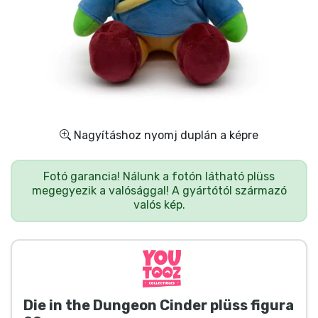
Ajándékkártya
Szállítás és fizetés
Sorozatos cuccok
Filmes cuccok
Nagyításhoz nyomj duplán a képre
Mesés cuccok
Fotó garancia! Nálunk a fotón látható plüss
megegyezik a valósággal! A gyártótól származó
Animés cuccok
valós kép.
Gamer cuccok
Sportos cuccok
Die in the Dungeon Cinder plüss figura