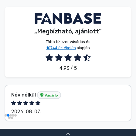
Zenés cuccok
Terméktípusok
„Megbízható, ajánlott”
Márkák
Több tízezer vásárlás és
10744 értékelés
alapján
4.93 / 5
Név nélkül
Vásárló
2026. 08. 07.