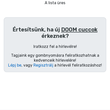
Ajándékkártya
A lista üres
Szállítás és fizetés
Sorozatos cuccok
Értesítsünk, ha új
DOOM cuccok
érkeznek?
Filmes cuccok
Iratkozz fel a hírlevélre!
Mesés cuccok
Tagjaink egy gombnyomásra feliratkozhatnak a
kedvenceik hírlevelére!
Lépj be
, vagy
Regisztrálj
a hírlevél feliratkozáshoz!
Animés cuccok
Gamer cuccok
Sportos cuccok