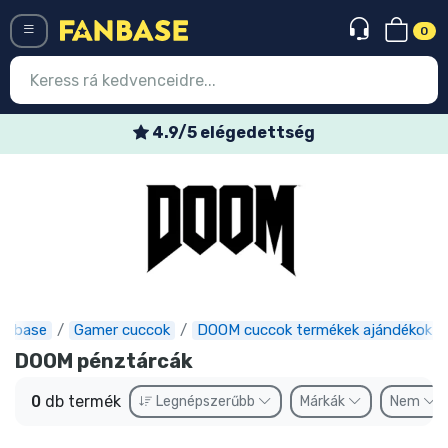
0
Menü
4.9/5 elégedettség
Belépés
Regisztráció
Legújabb cuccok
Akciós ajánlatok
Express szállítás
anbase
Gamer cuccok
DOOM cuccok termékek ajándékok
DOOM pénztárcák
Előrendelhető cuccok
0
db termék
Legnépszerűbb
Márkák
Nem
Outlet cuccok