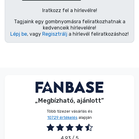
Zenés cuccok
Iratkozz fel a hírlevélre!
Terméktípusok
Tagjaink egy gombnyomásra feliratkozhatnak a
kedvenceik hírlevelére!
Lépj be
, vagy
Regisztrálj
a hírlevél feliratkozáshoz!
Márkák
„Megbízható, ajánlott”
Több tízezer vásárlás és
10729 értékelés
alapján
4.93 / 5