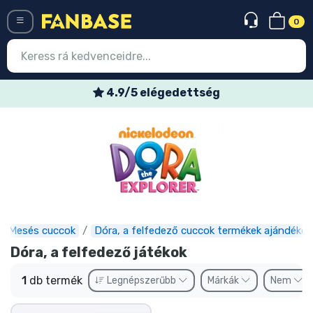
0
Menü
4.9/5 elégedettség
Belépés
Regisztráció
Legújabb cuccok
Akciós ajánlatok
Express szállítás
Mesés cuccok
Dóra, a felfedező cuccok termékek ajándékok
Dóra, a felfedező játékok
Előrendelhető cuccok
1
db termék
Legnépszerűbb
Márkák
Nem
Outlet cuccok