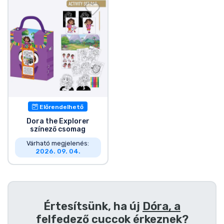
Ajándékkártya
Szállítás és fizetés
Sorozatos cuccok
Filmes cuccok
Előrendelhető
Mesés cuccok
Dora the Explorer
színező csomag
Animés cuccok
Várható megjelenés:
2026. 09. 04.
Gamer cuccok
Sportos cuccok
Értesítsünk, ha új
Dóra, a
felfedező cuccok
érkeznek?