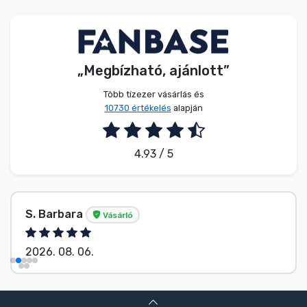
Zenés cuccok
Terméktípusok
„Megbízható, ajánlott”
Márkák
Több tízezer vásárlás és
10730 értékelés
alapján
4.93 / 5
S. Barbara
Vásárló
2026. 08. 06.