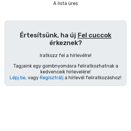
Ajándékkártya
A lista üres
Szállítás és fizetés
Sorozatos cuccok
Értesítsünk, ha új
Fel cuccok
érkeznek?
Filmes cuccok
Iratkozz fel a hírlevélre!
Mesés cuccok
Tagjaink egy gombnyomásra feliratkozhatnak a
kedvenceik hírlevelére!
Lépj be
, vagy
Regisztrálj
a hírlevél feliratkozáshoz!
Animés cuccok
Gamer cuccok
Sportos cuccok