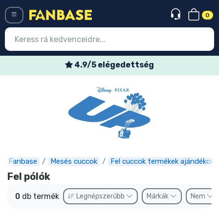
0
Menü
4.9/5 elégedettség
Belépés
Regisztráció
Legújabb cuccok
Akciós ajánlatok
Express szállítás
Fanbase
Mesés cuccok
Fel cuccok termékek ajándékok
Fel pólók
Előrendelhető cuccok
0
db termék
Legnépszerűbb
Márkák
Nem
Outlet cuccok