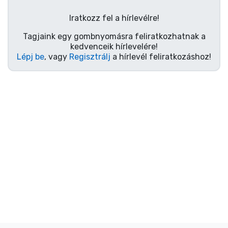
Ajándékkártya
Iratkozz fel a hírlevélre!
Szállítás és fizetés
Tagjaink egy gombnyomásra feliratkozhatnak a
kedvenceik hírlevelére!
Sorozatos cuccok
Lépj be
, vagy
Regisztrálj
a hírlevél feliratkozáshoz!
Filmes cuccok
Mesés cuccok
Animés cuccok
Gamer cuccok
Sportos cuccok