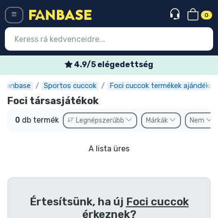
0
Menü
4.9/5 elégedettség
Fanbase
Sportos cuccok
Foci cuccok termékek ajándékok
Belépés
Regisztráció
Foci társasjátékok
Legújabb cuccok
0
db termék
Legnépszerűbb
Márkák
Nem
Akciós ajánlatok
A lista üres
Express szállítás
Előrendelhető cuccok
Outlet cuccok
Értesítsünk, ha új
Foci cuccok
érkeznek?