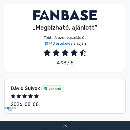
Zenés cuccok
Terméktípusok
„Megbízható, ajánlott”
Márkák
Több tízezer vásárlás és
10748 értékelés
alapján
4.93 / 5
Dávid Sulyok
Vásárló
2026. 08. 08.