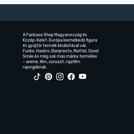
A Fanbase Shop Magyarország és
Közép-Kelet-Európa kiemelkedő figura
és gyűjtői termék kínálatával vár.
Funko, Hasbro, Banpresto, Mattel, Good
Smile és még sok más márka termékei
– anime, film, sorozat, rajzfilm
rajongóknak.