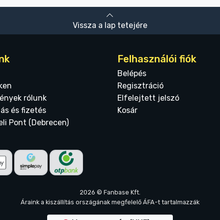
Vissza a lap tetejére
nk
Felhasználói fiók
Belépés
ken
Regisztráció
ények rólunk
Elfelejtett jelszó
tás és fizetés
Kosár
eli Pont (Debrecen)
2026 © Fanbase Kft.
Áraink a kiszállítás országának megfelelő ÁFA-t tartalmazzák