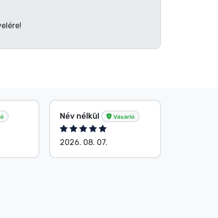
elére!
Tősér Al
Név nélkül
ló
Vásárló
Vásárló
2026. 08. 07.
2026. 08.