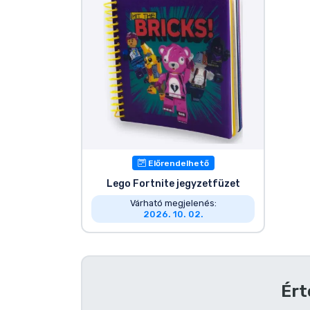
Szállítás és fizetés
Sorozatos cuccok
Filmes cuccok
Mesés cuccok
Előrendelhető
Animés cuccok
Lego Fortnite jegyzetfüzet
Várható megjelenés:
Gamer cuccok
2026. 10. 02.
Sportos cuccok
Zenés cuccok
Ért