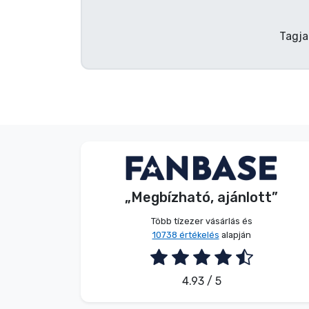
Terméktípusok
Tagja
Márkák
G. Gábor
Vásárló
„Megbízható, ajánlott”
2026. 08. 07.
Több tízezer vásárlás és
10738 értékelés
alapján
4.93 / 5