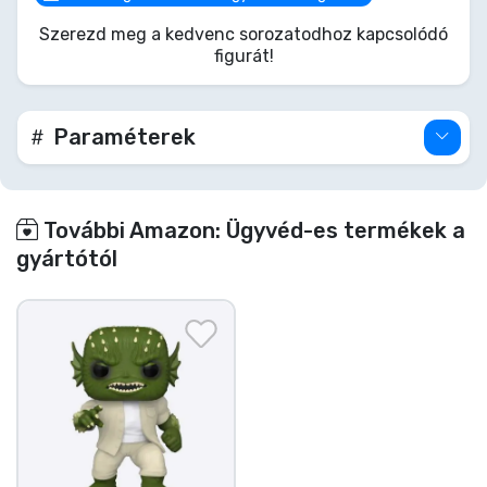
„Hulkoskodik”, ez az Ünnepi She-Hulk garantáltan
Szerezd meg a kedvenc sorozatodhoz kapcsolódó
Marvel-essé teszi az ünnepeket. Ne várd meg, míg
figurát!
áttöri a negyedik falat, hogy kétszer mondja –
szerezd be, mielőtt az ünnepi határidőnapló
betelik!
Paraméterek
További Amazon: Ügyvéd-es termékek a
gyártótól