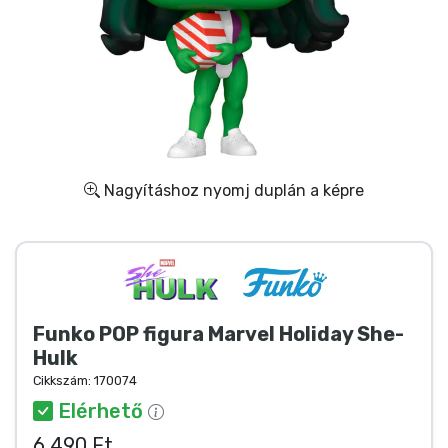
Ajándékkártya
Szállítás és fizetés
Sorozatos cuccok
Filmes cuccok
Nagyításhoz nyomj duplán a képre
Mesés cuccok
Animés cuccok
Funko POP figura Marvel Holiday She-
Gamer cuccok
Hulk
Cikkszám:
170074
Sportos cuccok
Elérhető
6 490 Ft