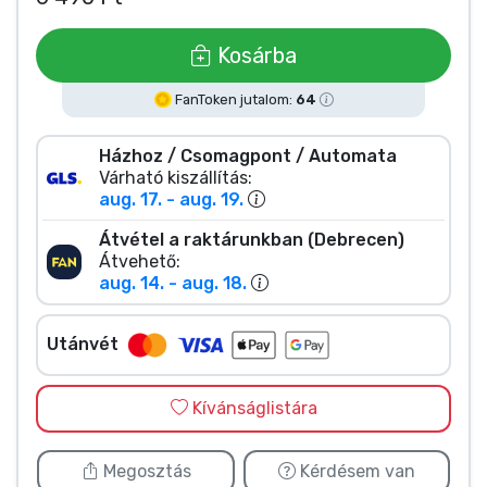
Zenés cuccok
Kosárba
Terméktípusok
FanToken jutalom:
64
Márkák
Házhoz / Csomagpont / Automata
Várható kiszállítás:
aug. 17. - aug. 19.
Átvétel a raktárunkban (Debrecen)
Átvehető:
aug. 14. - aug. 18.
Utánvét
Kívánságlistára
Megosztás
Kérdésem van