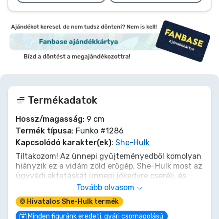
Termékadatok
Hossz/magasság:
9 cm
Termék típusa
: Funko #1286
Kapcsolódó karakter(ek)
:
She-Hulk
Tiltakozom! Az ünnepi gyűjteményedből komolyan
hiányzik ez a vidám zöld erőgép. She-Hulk most az
ügyvédi aktatáskát ünnepi jókedvre cseréli, és
készen áll, hogy gamma-hajtású szezonális
Tovább olvasom
szellemet vigyen otthonodba ezzel az imádnivaló
© Hivatalos She-Hulk termék
Funko POP! figurával! Akár az ajándéklistákon zúz
keresztül, akár csak a kandalló mellett
Minden figuránk eredeti, gyári csomagolású