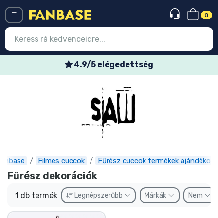
0
Menü
4.9/5 elégedettség
Belépés
Regisztráció
Legújabb cuccok
Akciós ajánlatok
Express szállítás
Fanbase
Filmes cuccok
Fűrész cuccok termékek ajándékok
Fűrész dekorációk
Előrendelhető cuccok
1
db termék
Legnépszerűbb
Márkák
Nem
Outlet cuccok