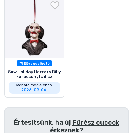
Ajándékkártya
Szállítás és fizetés
Sorozatos cuccok
Filmes cuccok
Előrendelhető
Mesés cuccok
Saw Holiday Horrors Billy
karácsonyfadísz
Animés cuccok
Várható megjelenés:
2026. 09. 06.
Gamer cuccok
Sportos cuccok
Értesítsünk, ha új
Fűrész cuccok
érkeznek?