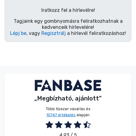
Zenés cuccok
Iratkozz fel a hírlevélre!
Terméktípusok
Tagjaink egy gombnyomásra feliratkozhatnak a
kedvenceik hírlevelére!
Lépj be
, vagy
Regisztrálj
a hírlevél feliratkozáshoz!
Márkák
„Megbízható, ajánlott”
Több tízezer vásárlás és
10747 értékelés
alapján
4.93 / 5