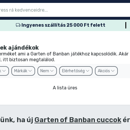
Ingyenes szállítás 25 000 Ft felett
őmenübe
őmenübe
őmenübe
őmenübe
őmenübe
őmenübe
őmenübe
őmenübe
őmenübe
ozatos termék
es termék
és termék
més termék
er termék
rtos termék
és termék
sok
kek ajándékok
terméket ami a Garten of Banban játékhoz kapcsolódik. Akár
 itt biztosan megtalálod.
k
Márkák
Nem
Elérhetőség
Akciós
A lista üres
ünk, ha új
Garten of Banban cuccok
ér