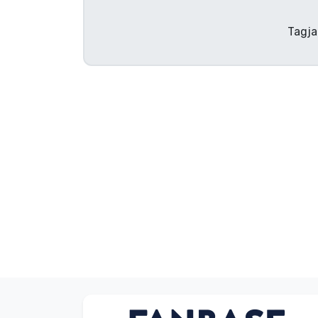
Szállítás és fizetés
Tagja
Sorozatos cuccok
Filmes cuccok
Mesés cuccok
Animés cuccok
Gamer cuccok
Sportos cuccok
Zenés cuccok