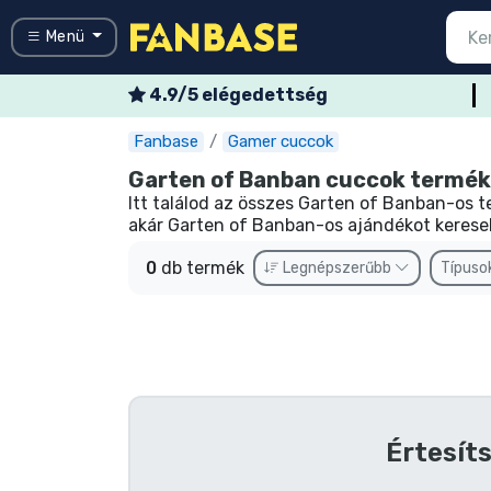
Menü
4.9/5 elégedettség
Vissza a f
Vissza a f
Vissza a f
Vissza a f
Vissza a f
Vissza a f
Vissza a f
Vissza a f
Vissza a f
Menü
Minden sor
Minden film
Minden mes
Minden ani
Minden gam
Minden spo
Minden zen
Terméktípu
Márkák
Fanbase
Gamer cuccok
Belépés
Regisztráció
Garten of Banban cuccok termé
Itt találod az összes Garten of Banban-os 
Legújabb cuccok
akár Garten of Banban-os ajándékot keresel,
Akciós ajánlatok
0
db termék
Legnépszerűbb
Típuso
Express szállítás
Előrendelhető cuccok
Outlet cuccok
Értesíts
Ajándékkártya