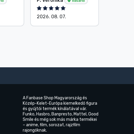
P. Veronika
Név nélk
ló
Vásárló
2026. 08. 07.
2026. 08.
A Fanbase Shop Magyarország és
Közép-Kelet-Európa kiemelkedő figura
és gyűjtői termék kínálatával vár.
Funko, Hasbro, Banpresto, Mattel, Good
Smile és még sok más márka termékei
– anime, film, sorozat, rajzfilm
rajongóknak.