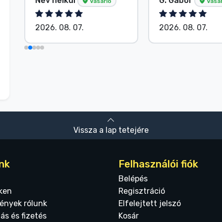
Név nélkül
G. Gábor
Vásárló
Vásár
2026. 08. 07.
2026. 08. 07.
Vissza a lap tetejére
nk
Felhasználói fiók
Belépés
ken
Regisztráció
ények rólunk
Elfelejtett jelszó
tás és fizetés
Kosár