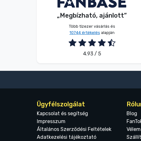
Név nélkül
Vásárló
Terméktípusok
„Megbízható, ajánlott”
2026. 08. 07.
Több tízezer vásárlás és
Márkák
10744 értékelés
alapján
4.93 / 5
Ügyfélszolgálat
Rólu
Kapcsolat és segítség
Blog
Impresszum
FanTo
Általános Szerződési Feltételek
Vélem
Adatkezelési tájékoztató
Szállí