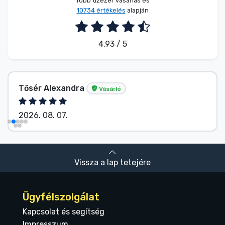
Több tízezer vásárlás és
10734 értékelés
alapján
4.93 / 5
Tősér Alexandra
Vásárló
2026. 08. 07.
Vissza a lap tetejére
Ügyfélszolgálat
Kapcsolat és segítség
Impresszum