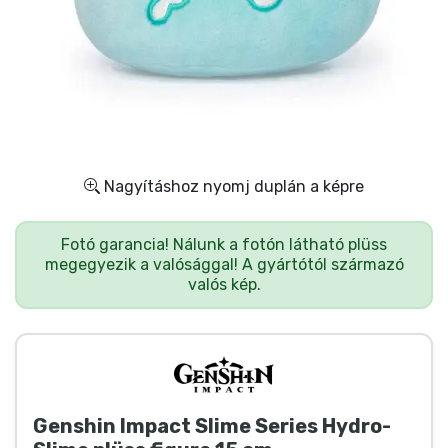
Ajándékkártya
Szállítás és fizetés
Sorozatos cuccok
Filmes cuccok
Nagyításhoz nyomj duplán a képre
Mesés cuccok
Fotó garancia! Nálunk a fotón látható plüss
megegyezik a valósággal! A gyártótól származó
Animés cuccok
valós kép.
Gamer cuccok
Sportos cuccok
Genshin Impact Slime Series Hydro-