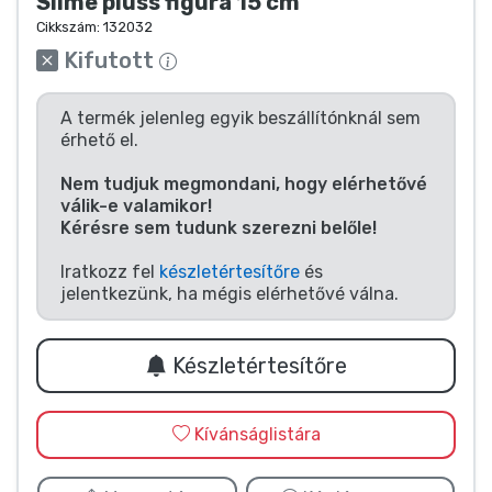
Zenés cuccok
Slime plüss figura 15 cm
Cikkszám:
132032
Kifutott
Terméktípusok
A termék jelenleg egyik beszállítónknál sem
Márkák
érhető el.
Nem tudjuk megmondani, hogy elérhetővé
válik-e valamikor!
Kérésre sem tudunk szerezni belőle!
Iratkozz fel
készletértesítőre
és
jelentkezünk, ha mégis elérhetővé válna.
Készletértesítőre
Kívánságlistára