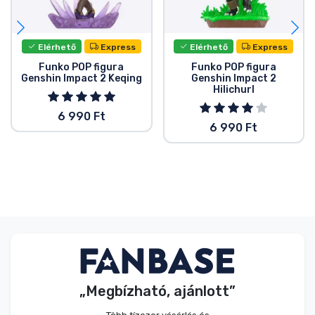
Elérhető
Express
Elérhető
Express
Funko POP figura
Funko POP figura
Genshin Impact 2 Keqing
Genshin Impact 2
Hilichurl
6 990 Ft
6 990 Ft
„Megbízható, ajánlott”