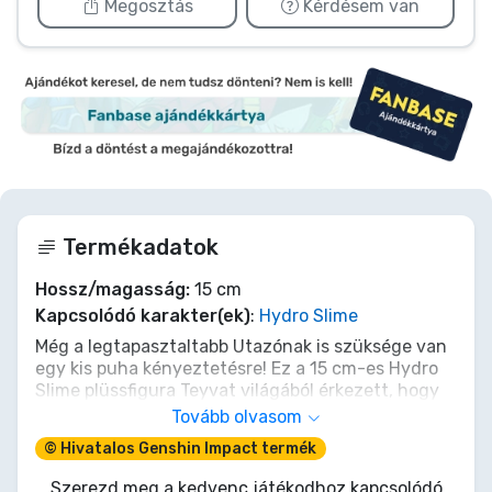
Megosztás
Kérdésem van
Termékadatok
Hossz/magasság:
15 cm
Kapcsolódó karakter(ek)
:
Hydro Slime
Még a legtapasztaltabb Utazónak is szüksége van
egy kis puha kényeztetésre! Ez a 15 cm-es Hydro
Slime plüssfigura Teyvat világából érkezett, hogy
egy cseppnyi elementális bájt csempésszen az
Tovább olvasom
öledbe. Csodásan puha és tökéletesen gömbölyű,
© Hivatalos Genshin Impact termék
készen áll, hogy veled tartson kalandjaidon,
csendes, ölelnivaló támogatást nyújtva. Legyen
Szerezd meg a kedvenc játékodhoz kapcsolódó