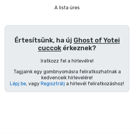
Ajándékkártya
A lista üres
Szállítás és fizetés
Sorozatos cuccok
Értesítsünk, ha új
Ghost of Yotei
cuccok
érkeznek?
Filmes cuccok
Iratkozz fel a hírlevélre!
Mesés cuccok
Tagjaink egy gombnyomásra feliratkozhatnak a
kedvenceik hírlevelére!
Animés cuccok
Lépj be
, vagy
Regisztrálj
a hírlevél feliratkozáshoz!
Gamer cuccok
Sportos cuccok