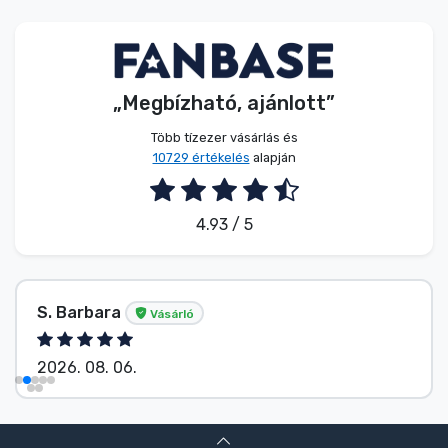
Zenés cuccok
Terméktípusok
„Megbízható, ajánlott”
Márkák
Több tízezer vásárlás és
10729 értékelés
alapján
4.93 / 5
S. Barbara
Vásárló
2026. 08. 06.