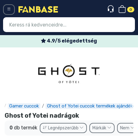
0
Menü
4.9/5 elégedettség
Belépés
Regisztráció
Legújabb cuccok
Akciós ajánlatok
Express szállítás
e
Gamer cuccok
Ghost of Yotei cuccok termékek ajándékok
Előrendelhető cuccok
Ghost of Yotei nadrágok
Outlet cuccok
0
db termék
Legnépszerűbb
Márkák
Nem