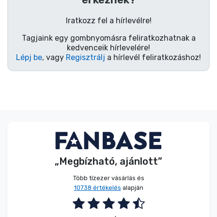
Zenés cuccok
Iratkozz fel a hírlevélre!
Terméktípusok
Tagjaink egy gombnyomásra feliratkozhatnak a
kedvenceik hírlevelére!
Lépj be
, vagy
Regisztrálj
a hírlevél feliratkozáshoz!
Márkák
„Megbízható, ajánlott”
Több tízezer vásárlás és
10738 értékelés
alapján