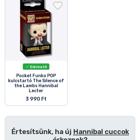
Ajándékkártya
Szállítás és fizetés
Sorozatos cuccok
Filmes cuccok
Elérhető
Mesés cuccok
Pocket Funko POP
kulcstartó The Silence of
the Lambs Hannibal
Animés cuccok
Lecter
3 990 Ft
Gamer cuccok
Sportos cuccok
Értesítsünk, ha új
Hannibal cuccok
érkeznek?