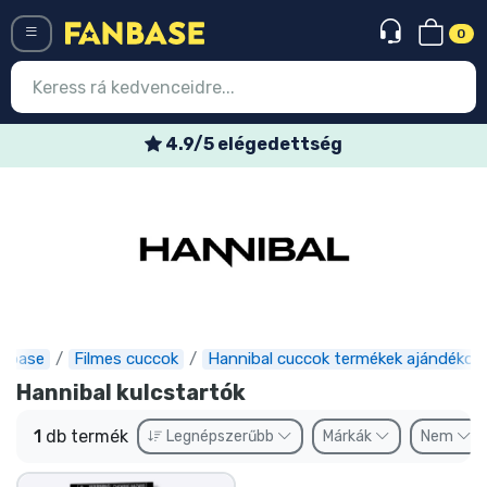
0
Menü
4.9/5 elégedettség
Belépés
Regisztráció
Legújabb cuccok
Akciós ajánlatok
Express szállítás
nbase
Filmes cuccok
Hannibal cuccok termékek ajándékok
Hannibal kulcstartók
Előrendelhető cuccok
1
db termék
Legnépszerűbb
Márkák
Nem
Outlet cuccok