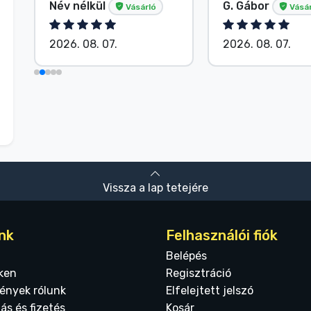
Név nélkül
G. Gábor
Vásárló
Vásár
2026. 08. 07.
2026. 08. 07.
Vissza a lap tetejére
nk
Felhasználói fiók
Belépés
ken
Regisztráció
ények rólunk
Elfelejtett jelszó
tás és fizetés
Kosár