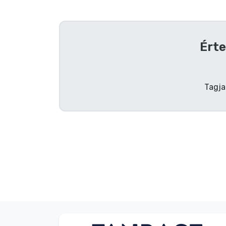
Szállítás és fizetés
Sorozatos cuccok
Érte
Filmes cuccok
Tagja
Mesés cuccok
Animés cuccok
Gamer cuccok
Sportos cuccok
Zenés cuccok