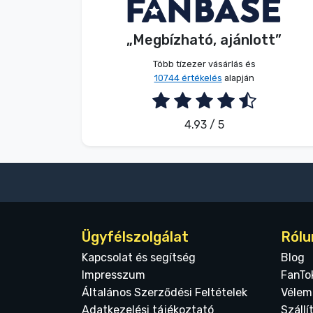
Név nélkül
Vásárló
Terméktípusok
„Megbízható, ajánlott”
2026. 08. 07.
Márkák
Több tízezer vásárlás és
10744 értékelés
alapján
4.93 / 5
Ügyfélszolgálat
Rólu
Kapcsolat és segítség
Blog
Impresszum
FanTo
Általános Szerződési Feltételek
Vélem
Adatkezelési tájékoztató
Szállí