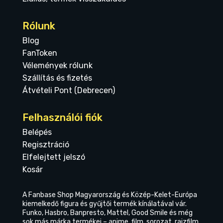
Rólunk
Blog
FanToken
Vélemények rólunk
Szállítás és fizetés
Átvételi Pont (Debrecen)
Felhasználói fiók
Belépés
Regisztráció
Elfelejtett jelszó
Kosár
A Fanbase Shop Magyarország és Közép-Kelet-Európa
kiemelkedő figura és gyűjtői termék kínálatával vár.
Funko, Hasbro, Banpresto, Mattel, Good Smile és még
sok más márka termékei – anime, film, sorozat, rajzfilm