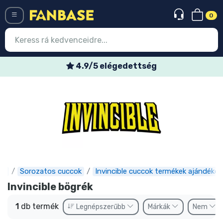
0
Menü
4.9/5 elégedettség
Belépés
Regisztráció
Legújabb cuccok
Akciós ajánlatok
Express szállítás
se
Sorozatos cuccok
Invincible cuccok termékek ajándékok
Előrendelhető cuccok
Invincible bögrék
Outlet cuccok
1
db termék
Legnépszerűbb
Márkák
Nem