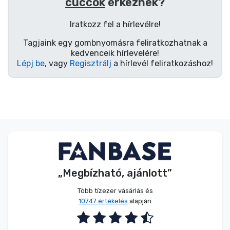
Zenés cuccok
cuccok
érkeznek?
Iratkozz fel a hírlevélre!
Terméktípusok
Tagjaink egy gombnyomásra feliratkozhatnak a
kedvenceik hírlevelére!
Lépj be
, vagy
Regisztrálj
a hírlevél feliratkozáshoz!
Márkák
„Megbízható, ajánlott”
Több tízezer vásárlás és
10747 értékelés
alapján