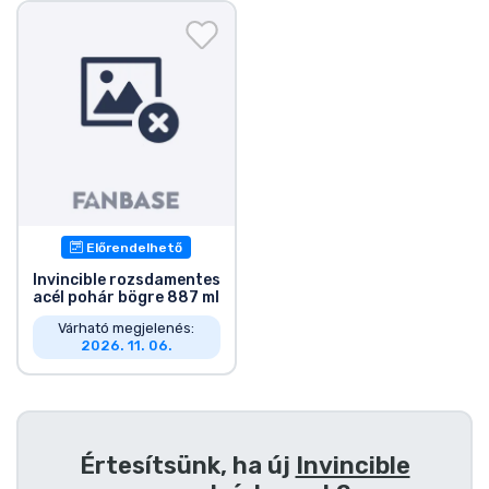
Ajándékkártya
Szállítás és fizetés
Sorozatos cuccok
Filmes cuccok
Mesés cuccok
Előrendelhető
Invincible rozsdamentes
acél pohár bögre 887 ml
Animés cuccok
Várható megjelenés:
2026. 11. 06.
Gamer cuccok
Sportos cuccok
Értesítsünk, ha új
Invincible