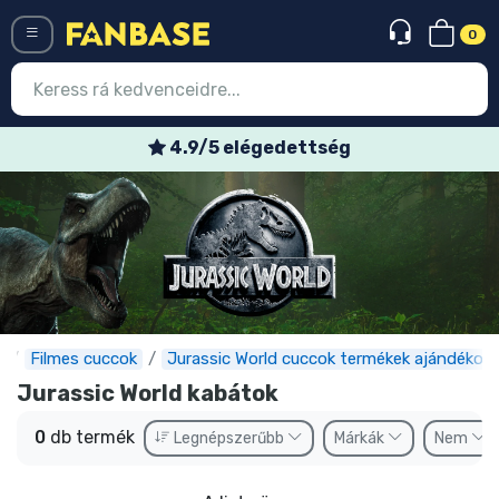
0
Menü
4.9/5 elégedettség
Belépés
Regisztráció
Legújabb cuccok
Akciós ajánlatok
Express szállítás
Filmes cuccok
Jurassic World cuccok termékek ajándékok
Jurassic World kabátok
Előrendelhető cuccok
0
db termék
Legnépszerűbb
Márkák
Nem
Outlet cuccok