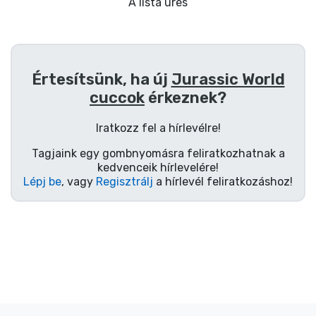
Ajándékkártya
A lista üres
Szállítás és fizetés
Értesítsünk, ha új
Jurassic World
Sorozatos cuccok
cuccok
érkeznek?
Filmes cuccok
Iratkozz fel a hírlevélre!
Tagjaink egy gombnyomásra feliratkozhatnak a
Mesés cuccok
kedvenceik hírlevelére!
Lépj be
, vagy
Regisztrálj
a hírlevél feliratkozáshoz!
Animés cuccok
Gamer cuccok
Sportos cuccok