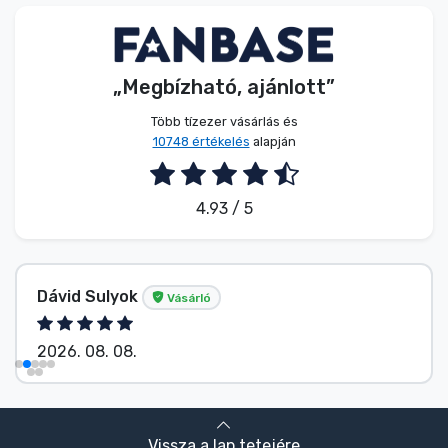
Zenés cuccok
Terméktípusok
„Megbízható, ajánlott”
Több tízezer vásárlás és
Márkák
10748 értékelés
alapján
4.93 / 5
Dávid Sulyok
Vásárló
2026. 08. 08.
Vissza a lap tetejére