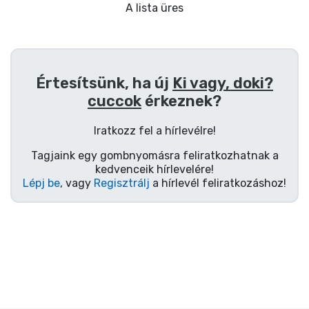
Ajándékkártya
A lista üres
Szállítás és fizetés
Sorozatos cuccok
Értesítsünk, ha új
Ki vagy, doki?
cuccok
érkeznek?
Filmes cuccok
Iratkozz fel a hírlevélre!
Mesés cuccok
Tagjaink egy gombnyomásra feliratkozhatnak a
kedvenceik hírlevelére!
Lépj be
, vagy
Regisztrálj
a hírlevél feliratkozáshoz!
Animés cuccok
Gamer cuccok
Sportos cuccok