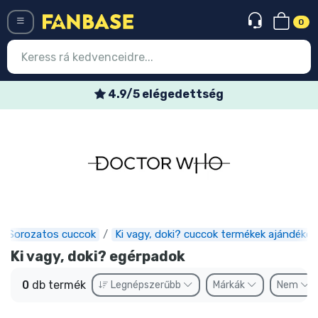
0
Menü
4.9/5 elégedettség
Belépés
Regisztráció
Legújabb cuccok
Akciós ajánlatok
Express szállítás
Sorozatos cuccok
Ki vagy, doki? cuccok termékek ajándékok
Ki vagy, doki? egérpadok
Előrendelhető cuccok
0
db termék
Legnépszerűbb
Márkák
Nem
Outlet cuccok