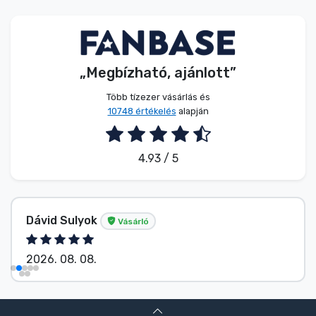
Zenés cuccok
Terméktípusok
„Megbízható, ajánlott”
Márkák
Több tízezer vásárlás és
10748 értékelés
alapján
4.93 / 5
Dávid Sulyok
Vásárló
2026. 08. 08.