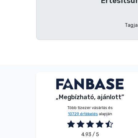
Értesítsün
Terméktípusok
Tagja
Márkák
V. Éva
Vásárló
„Megbízható, ajánlott”
2026. 08. 06.
Több tízezer vásárlás és
10729 értékelés
alapján
4.93 / 5