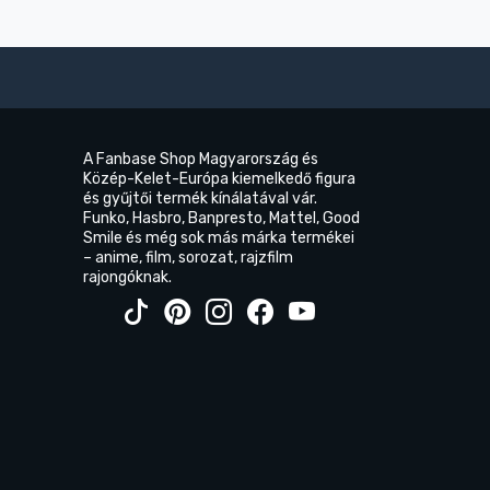
A Fanbase Shop Magyarország és
Közép-Kelet-Európa kiemelkedő figura
és gyűjtői termék kínálatával vár.
Funko, Hasbro, Banpresto, Mattel, Good
Smile és még sok más márka termékei
– anime, film, sorozat, rajzfilm
rajongóknak.