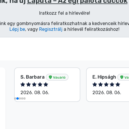
k, ha új
Laputa – Az égi palota cuccok
Iratkozz fel a hírlevélre!
ink egy gombnyomásra feliratkozhatnak a kedvenceik hírlev
Lépj be
, vagy
Regisztrálj
a hírlevél feliratkozáshoz!
S. Barbara
E. Hipságh
Vásárló
Vá
2026. 08. 06.
2026. 08. 06.