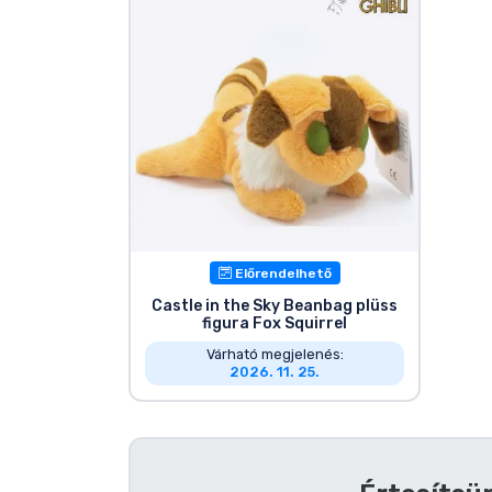
Szállítás és fizetés
Sorozatos cuccok
Filmes cuccok
Mesés cuccok
Animés cuccok
Előrendelhető
Castle in the Sky Beanbag plüss
figura Fox Squirrel
Gamer cuccok
Várható megjelenés:
2026. 11. 25.
Sportos cuccok
Zenés cuccok