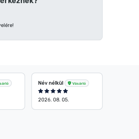
érkeznek?
elére!
Név nélkül
Név nélk
sárló
Vásárló
2026. 08. 05.
2026. 08.