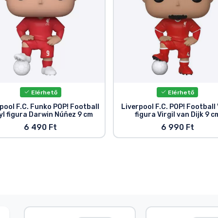
Elérhető
Elérhető
pool F.C. Funko POP! Football
Liverpool F.C. POP! Football 
yl figura Darwin Núñez 9 cm
figura Virgil van Dijk 9 c
6 490 Ft
6 990 Ft