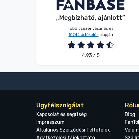
Név nélkül
Vásárló
„Megbízható, ajánlott”
2026. 08. 07.
Több tízezer vásárlás és
10744 értékelés
alapján
4.93 / 5
Ügyfélszolgálat
Rólu
Kapcsolat és segítség
Blog
Impresszum
FanTo
Általános Szerződési Feltételek
Vélem
Adatkezelési tájékoztató
Szállí