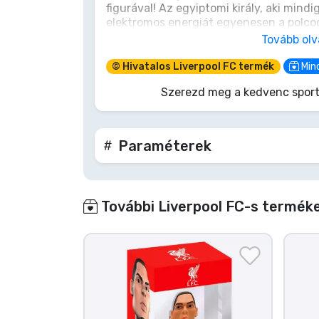
figurával! Az egyiptomi király, aki mindi
elektromos energiát egyenesen a polcodr
Terméktípusok
minden alkalommal, amikor meglátod ez
Tovább ol
a meccset, éld át!
Márkák
© Hivatalos Liverpool FC termék
Mind
Szerezd meg a kedvenc sport
Paraméterek
További Liverpool FC-s terméke