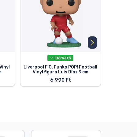
Elérhető
Vinyl
Liverpool F.C. Funko POP! Football
Liverpool F.
m
Vinyl figura Luis Díaz 9 cm
figura A
6 990 Ft