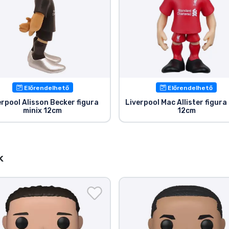
Előrendelhető
Előrendelhető
erpool Alisson Becker figura
Liverpool Mac Allister figura
minix 12cm
12cm
k