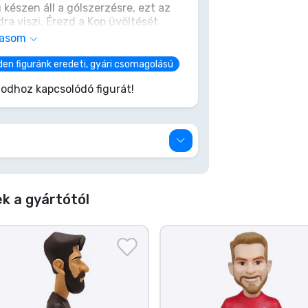
g készen áll a gólszerzésre, ezt az
a viszi. Érezd a Kop üvöltését
t a legendás csatárt. Ne csak nézd
vasom
en figuránk eredeti, gyári csomagolású
odhoz kapcsolódó figurát!
k a gyártótól