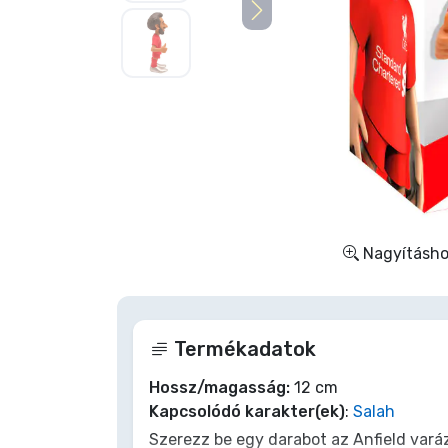
Szállítás és fizetés
Sorozatos cuccok
Filmes cuccok
Mesés cuccok
Animés cuccok
Nagyításhoz
Gamer cuccok
Termékadatok
Sportos cuccok
Hossz/magasság:
12 cm
Kapcsolódó karakter(ek)
:
Salah
Zenés cuccok
Szerezz be egy darabot az Anfield vará