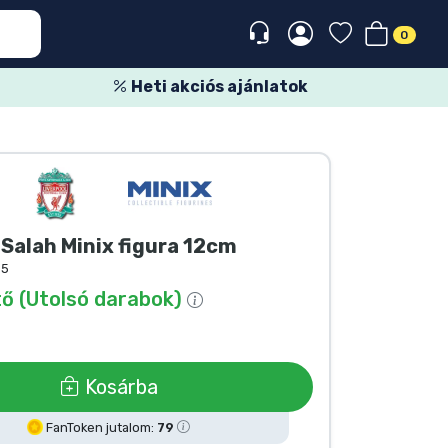
0
Heti akciós ajánlatok
 Salah Minix figura 12cm
35
ő (Utolsó darabok)
Kosárba
FanToken jutalom:
79