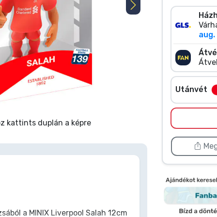
Házh
Várha
aug. 
Átvé
Átve
Utánvét
 kattints duplán a képre
Meg
zsából a MINIX Liverpool Salah 12cm