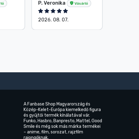
P. Veronika
Név nélk
ló
Vásárló
2026. 08. 07.
2026. 08.
A Fanbase Shop Magyarország és
Közép-Kelet-Európa kiemelkedő figura
és gyűjtői termék kínálatával vár.
Funko, Hasbro, Banpresto, Mattel, Good
Smile és még sok más márka termékei
– anime, film, sorozat, rajzfilm
rajongóknak.