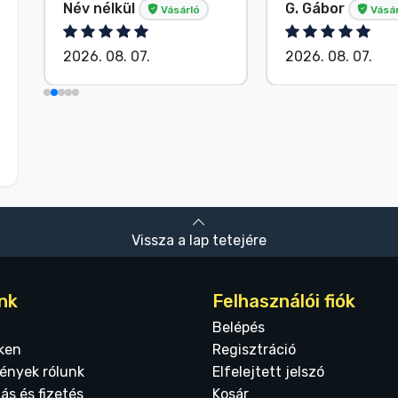
Név nélkül
G. Gábor
Vásárló
Vásár
2026. 08. 07.
2026. 08. 07.
Vissza a lap tetejére
nk
Felhasználói fiók
Belépés
ken
Regisztráció
ények rólunk
Elfelejtett jelszó
tás és fizetés
Kosár