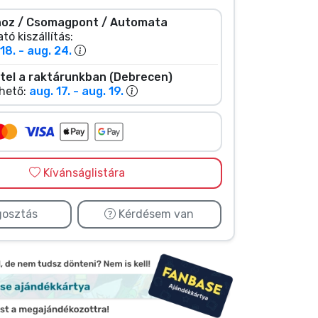
oz / Csomagpont / Automata
tó kiszállítás:
18. - aug. 24.
tel a raktárunkban (Debrecen)
hető:
aug. 17. - aug. 19.
Kívánságlistára
osztás
Kérdésem van