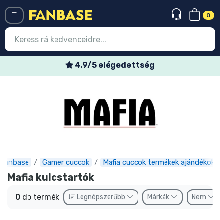
0
Menü
4.9/5 elégedettség
Belépés
Regisztráció
Legújabb cuccok
Akciós ajánlatok
Express szállítás
Fanbase
Gamer cuccok
Mafia cuccok termékek ajándékok
Mafia kulcstartók
Előrendelhető cuccok
0
db termék
Legnépszerűbb
Márkák
Nem
Outlet cuccok