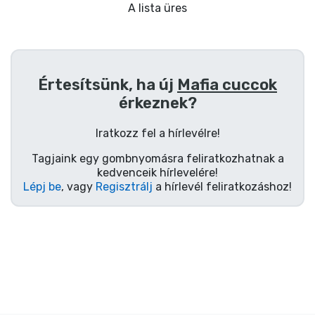
Ajándékkártya
A lista üres
Szállítás és fizetés
Sorozatos cuccok
Értesítsünk, ha új
Mafia cuccok
érkeznek?
Filmes cuccok
Iratkozz fel a hírlevélre!
Mesés cuccok
Tagjaink egy gombnyomásra feliratkozhatnak a
kedvenceik hírlevelére!
Lépj be
, vagy
Regisztrálj
a hírlevél feliratkozáshoz!
Animés cuccok
Gamer cuccok
Sportos cuccok