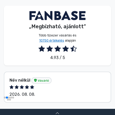
Zenés cuccok
Terméktípusok
„Megbízható, ajánlott”
Márkák
Több tízezer vásárlás és
10750 értékelés
alapján
4.93 / 5
Név nélkül
Vásárló
2026. 08. 08.