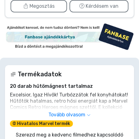
Megosztás
Kérdésem van
Termékadatok
20 darab hűtőmágnest tartalmaz
Excelsior, Igaz Hívők! Turbózzátok fel konyhátokat!
Hűtőtök hatalmas, retro hősi energiát kap a Marvel
Comics Retro Heroes mágnes szettől. E kollekció
vibráló, klasszikus képregénypanellé varázsolja
Tovább olvasom
konyhátokat. Képzeljétek el Vasembert, Pókembert,
© Hivatalos Marvel termék
Hulkot őrködni nasijaitok felett, készen inspirálni
napotokat egy 'SMASH!' és 'THWIP!' kíséretében! Ne
Szerezd meg a kedvenc filmedhez kapcsolódó
csak dekoráljatok; szabadítsátok rá otthonotokra a