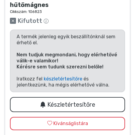
Zenés cuccok
hűtőmágnes
Cikkszám:
106823
Kifutott
Terméktípusok
A termék jelenleg egyik beszállítónknál sem
Márkák
érhető el.
Nem tudjuk megmondani, hogy elérhetővé
válik-e valamikor!
Kérésre sem tudunk szerezni belőle!
Iratkozz fel
készletértesítőre
és
jelentkezünk, ha mégis elérhetővé válna.
Készletértesítőre
Kívánságlistára