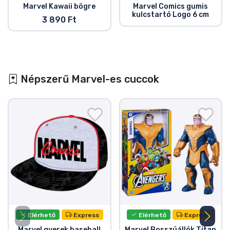
Marvel Kawaii bögre
Marvel Comics gumis
kulcstartó Logo 6 cm
3 890 Ft
Népszerű Marvel-es cuccok
Elérhető
Express
Elérhető
Express
Marvel gyerek baseball
Marvel Bosszúállók Titan