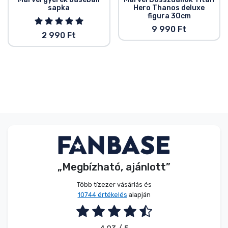
sapka
Hero Thanos deluxe
figura 30cm
9 990 Ft
2 990 Ft
„Megbízható, ajánlott”
Több tízezer vásárlás és
10744 értékelés
alapján