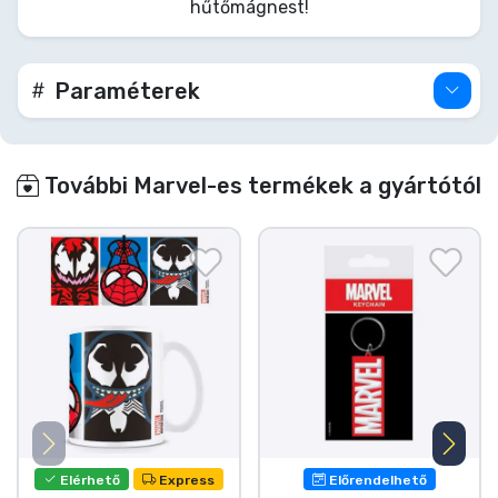
hűtőmágnest!
Marvel legendákat! Szerezzétek be ezt a szettet,
és minden út a hűtőhöz felejthetetlen, epikus
Marvel kaland lesz!
Paraméterek
További Marvel-es termékek a gyártótól
Elérhető
Express
Előrendelhető