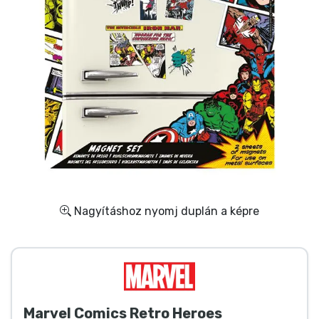
Ajándékkártya
Szállítás és fizetés
Sorozatos cuccok
Filmes cuccok
Mesés cuccok
Animés cuccok
Nagyításhoz nyomj duplán a képre
Gamer cuccok
Sportos cuccok
Marvel Comics Retro Heroes