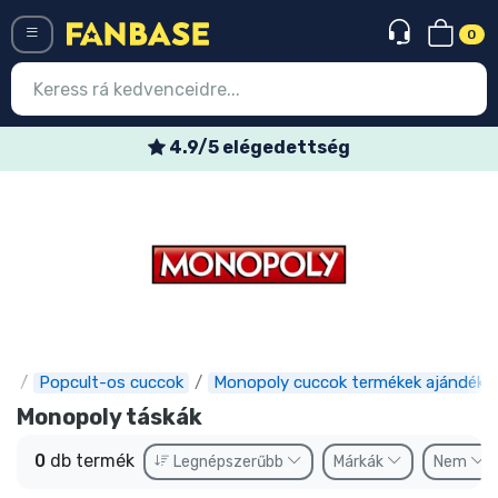
0
Menü
4.9/5 elégedettség
Belépés
Regisztráció
Legújabb cuccok
Akciós ajánlatok
Express szállítás
e
Popcult-os cuccok
Monopoly cuccok termékek ajándéko
Előrendelhető cuccok
Monopoly táskák
Outlet cuccok
0
db termék
Legnépszerűbb
Márkák
Nem