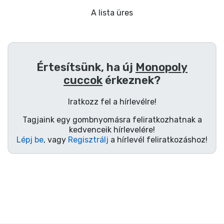
Ajándékkártya
A lista üres
Szállítás és fizetés
Sorozatos cuccok
Értesítsünk, ha új
Monopoly
cuccok
érkeznek?
Filmes cuccok
Iratkozz fel a hírlevélre!
Mesés cuccok
Tagjaink egy gombnyomásra feliratkozhatnak a
kedvenceik hírlevelére!
Animés cuccok
Lépj be
, vagy
Regisztrálj
a hírlevél feliratkozáshoz!
Gamer cuccok
Sportos cuccok