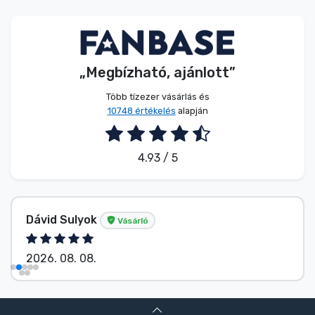
Zenés cuccok
Terméktípusok
„Megbízható, ajánlott”
Márkák
Több tízezer vásárlás és
10748 értékelés
alapján
4.93 / 5
Dávid Sulyok
Vásárló
2026. 08. 08.