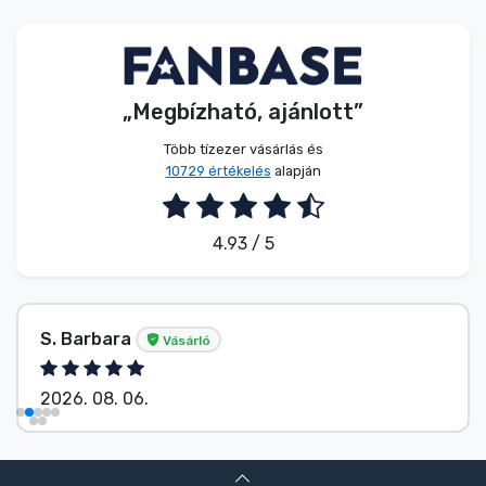
Zenés cuccok
Terméktípusok
„Megbízható, ajánlott”
Márkák
Több tízezer vásárlás és
10729 értékelés
alapján
4.93 / 5
S. Barbara
Vásárló
2026. 08. 06.