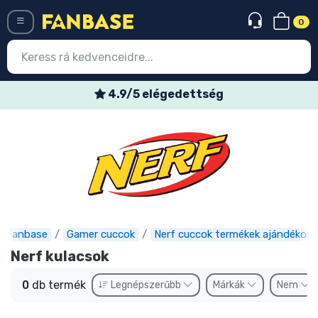
0
Menü
4.9/5 elégedettség
Belépés
Regisztráció
Legújabb cuccok
Akciós ajánlatok
Express szállítás
Fanbase
Gamer cuccok
Nerf cuccok termékek ajándékok
Nerf kulacsok
Előrendelhető cuccok
0
db termék
Legnépszerűbb
Márkák
Nem
Outlet cuccok