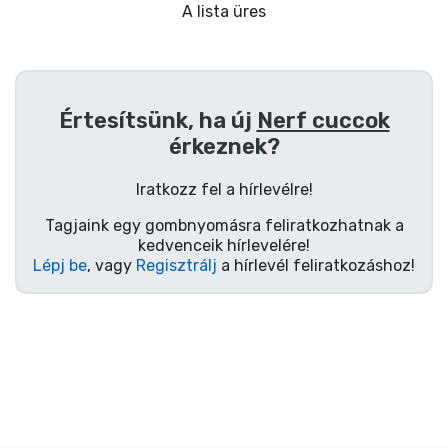
Ajándékkártya
A lista üres
Szállítás és fizetés
Sorozatos cuccok
Értesítsünk, ha új
Nerf cuccok
érkeznek?
Filmes cuccok
Iratkozz fel a hírlevélre!
Mesés cuccok
Tagjaink egy gombnyomásra feliratkozhatnak a
kedvenceik hírlevelére!
Lépj be
, vagy
Regisztrálj
a hírlevél feliratkozáshoz!
Animés cuccok
Gamer cuccok
Sportos cuccok