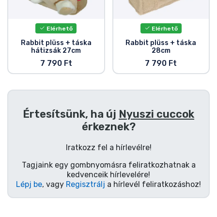
Ajándékkártya
Szállítás és fizetés
Elérhető
Elérhető
Rabbit plüss + táska
Rabbit plüss + táska
hátizsák 27cm
28cm
Sorozatos cuccok
7 790 Ft
7 790 Ft
Filmes cuccok
Mesés cuccok
Értesítsünk, ha új
Nyuszi cuccok
érkeznek?
Animés cuccok
Iratkozz fel a hírlevélre!
Gamer cuccok
Tagjaink egy gombnyomásra feliratkozhatnak a
kedvenceik hírlevelére!
Lépj be
, vagy
Regisztrálj
a hírlevél feliratkozáshoz!
Sportos cuccok