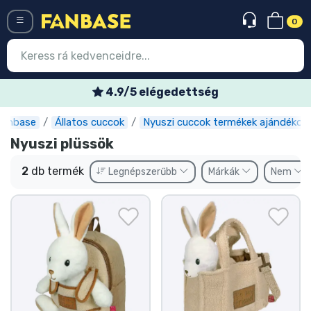
0
Menü
4.9/5 elégedettség
Fanbase
Állatos cuccok
Nyuszi cuccok termékek ajándékok
Belépés
Regisztráció
Nyuszi plüssök
Legújabb cuccok
2
db termék
Legnépszerűbb
Márkák
Nem
Akciós ajánlatok
Express szállítás
Előrendelhető cuccok
Outlet cuccok