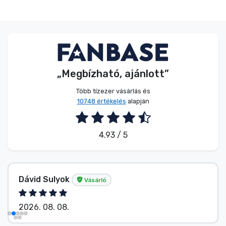
Zenés cuccok
Terméktípusok
Márkák
„Megbízható, ajánlott”
Több tízezer vásárlás és
10748 értékelés
alapján
4.93 / 5
Dávid Sulyok
Vásárló
2026. 08. 08.