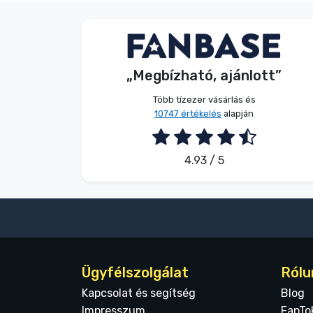
Terméktípusok
Dávid Sulyok
Vásárló
Márkák
„Megbízható, ajánlott”
2026. 08. 08.
Több tízezer vásárlás és
10747 értékelés
alapján
4.93 / 5
Ügyfélszolgálat
Rólu
Kapcsolat és segítség
Blog
Impresszum
FanTo