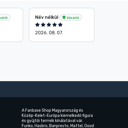
Név nélkül
G. Gábor
sárló
Vásárló
2026. 08. 07.
2026. 08.
A Fanbase Shop Magyarország és
Közép-Kelet-Európa kiemelkedő figura
és gyűjtői termék kínálatával vár.
Funko, Hasbro, Banpresto, Mattel, Good