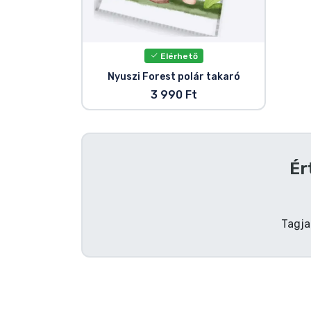
Szállítás és fizetés
Sorozatos cuccok
Elérhető
Nyuszi Forest polár takaró
Filmes cuccok
3 990 Ft
Mesés cuccok
Ér
Animés cuccok
Gamer cuccok
Tagja
Sportos cuccok
Zenés cuccok