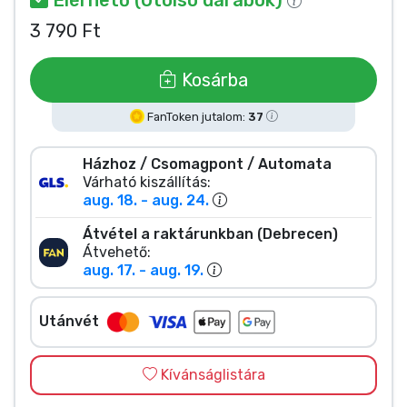
Zenés cuccok
3 790 Ft
Terméktípusok
Kosárba
Márkák
FanToken jutalom:
37
Házhoz / Csomagpont / Automata
Várható kiszállítás:
aug. 18. - aug. 24.
Átvétel a raktárunkban (Debrecen)
Átvehető:
aug. 17. - aug. 19.
Utánvét
Kívánságlistára