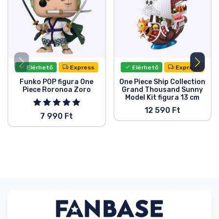
Elérhető
Express
Elérhető
Express
Funko POP figura One
One Piece Ship Collection
Piece Roronoa Zoro
Grand Thousand Sunny
Model Kit figura 13 cm
12 590 Ft
7 990 Ft