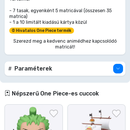
- 7 tasak, egyenként 5 matricával (összesen 35
matrica)
- 1 a 10 limitált kiadású kártya közül
© Hivatalos One Piece termék
Szerezd meg a kedvenc animédhez kapcsolódó
matricát!
Paraméterek
Népszerű One Piece-es cuccok