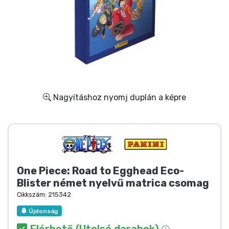
Ajándékkártya
Szállítás és fizetés
Sorozatos cuccok
Filmes cuccok
Nagyításhoz nyomj duplán a képre
Mesés cuccok
Animés cuccok
One Piece: Road to Egghead Eco-
Gamer cuccok
Blister német nyelvű matrica csomag
Cikkszám:
215342
Sportos cuccok
Újdonság
Elérhető (Utolsó darabok)