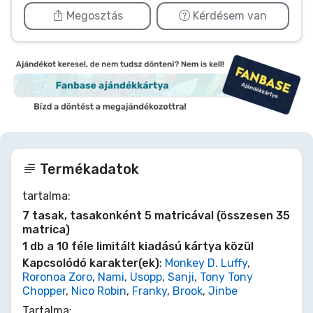
Megosztás
Kérdésem van
Termékadatok
tartalma:
7 tasak, tasakonként 5 matricával (összesen 35
matrica)
1 db a 10 féle limitált kiadású kártya közül
Kapcsolódó karakter(ek)
:
Monkey D. Luffy
,
Roronoa Zoro
,
Nami
,
Usopp
,
Sanji
,
Tony Tony
Chopper
,
Nico Robin
,
Franky
,
Brook
,
Jinbe
Tartalma: