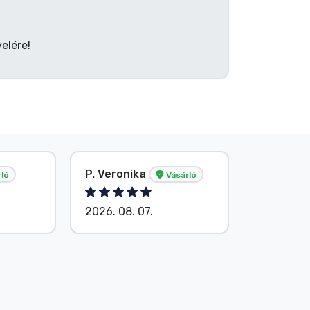
elére!
P. Veronika
Név nélk
ló
Vásárló
2026. 08. 07.
2026. 08.