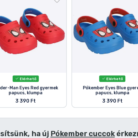
Elérhető
Elérhető
ider-Man Eyes Red gyermek
Pókember Eyes Blue gyer
papucs, klumpa
papucs, klumpa
3 390 Ft
3 390 Ft
sítsünk, ha új
Pókember cuccok
érkez