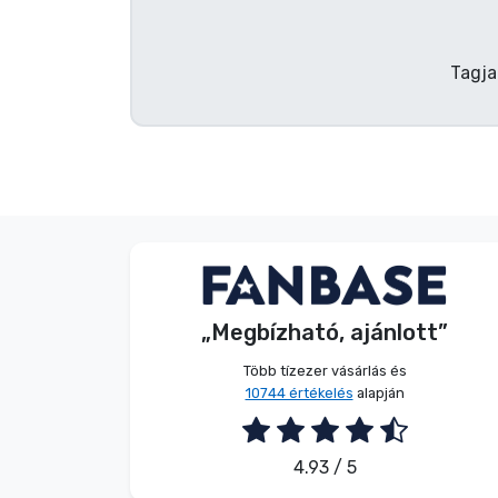
Terméktípusok
Tagja
Márkák
Név nélkül
Vásárló
„Megbízható, ajánlott”
2026. 08. 07.
Több tízezer vásárlás és
10744 értékelés
alapján
4.93 / 5