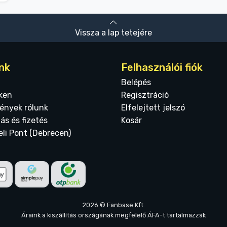
Vissza a lap tetejére
nk
Felhasználói fiók
Belépés
ken
Regisztráció
ények rólunk
Elfelejtett jelszó
tás és fizetés
Kosár
eli Pont (Debrecen)
2026 © Fanbase Kft.
Áraink a kiszállítás országának megfelelő ÁFA-t tartalmazzák