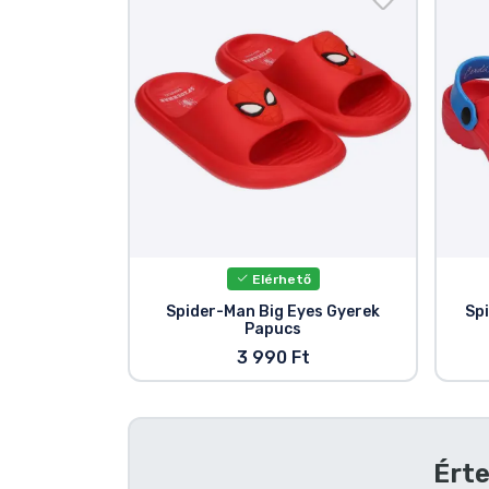
Szállítás és fizetés
Sorozatos cuccok
Filmes cuccok
Mesés cuccok
Animés cuccok
Elérhető
Spider-Man Big Eyes Gyerek
Sp
Papucs
Gamer cuccok
3 990 Ft
Sportos cuccok
Zenés cuccok
Érte