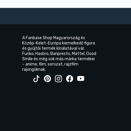
A Fanbase Shop Magyarország és
Közép-Kelet-Európa kiemelkedő figura
és gyűjtői termék kínálatával vár.
Funko, Hasbro, Banpresto, Mattel, Good
Smile és még sok más márka termékei
– anime, film, sorozat, rajzfilm
rajongóknak.