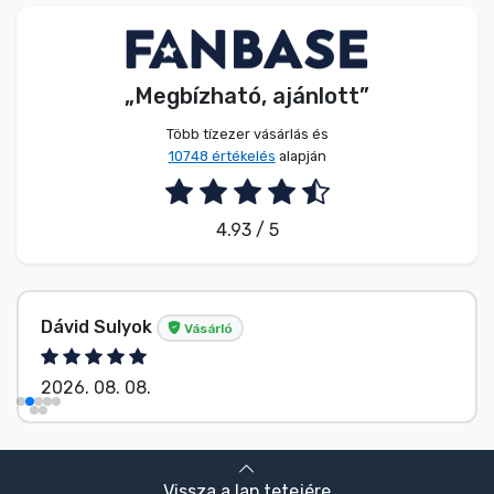
Zenés cuccok
Terméktípusok
„Megbízható, ajánlott”
Több tízezer vásárlás és
Márkák
10748 értékelés
alapján
4.93 / 5
Dávid Sulyok
Vásárló
2026. 08. 08.
Vissza a lap tetejére