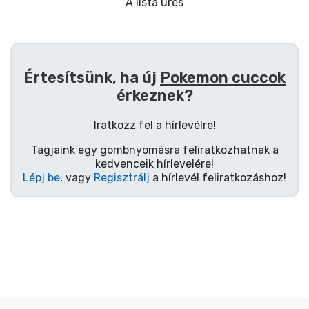
Ajándékkártya
A lista üres
Szállítás és fizetés
Értesítsünk, ha új
Pokemon cuccok
Sorozatos cuccok
érkeznek?
Filmes cuccok
Iratkozz fel a hírlevélre!
Tagjaink egy gombnyomásra feliratkozhatnak a
Mesés cuccok
kedvenceik hírlevelére!
Lépj be
, vagy
Regisztrálj
a hírlevél feliratkozáshoz!
Animés cuccok
Gamer cuccok
Sportos cuccok