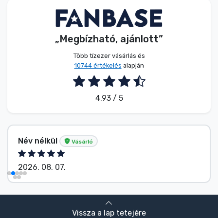
„Megbízható, ajánlott”
Több tízezer vásárlás és
10744 értékelés
alapján
4.93 / 5
Név nélkül
Vásárló
2026. 08. 07.
Vissza a lap tetejére