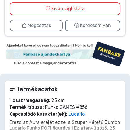
Kívánságlistára
Megosztás
Kérdésem van
Termékadatok
Hossz/magasság:
25 cm
Termék típusa
: Funko GAMES #856
Kapcsolódó karakter(ek)
:
Lucario
Érezd az Aura erejét ezzel a Szuper Méretű Jumbo
Lucario Funko POP! figurával! Ez a lenyűgöző, 25