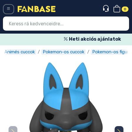
0
Menü
Heti akciós ajánlatok
Animés cuccok
Pokemon-os cuccok
Pokemon-os figurá
Belépés
Regisztráció
Legújabb cuccok
Akciós ajánlatok
Express szállítás
Előrendelhető cuccok
Outlet cuccok