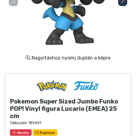
Ajándékkártya
Szállítás és fizetés
Sorozatos cuccok
Filmes cuccok
Nagyításhoz nyomj duplán a képre
Mesés cuccok
Animés cuccok
Pokemon Super Sized Jumbo Funko
Gamer cuccok
POP! Vinyl figura Lucario (EMEA) 25
cm
Sportos cuccok
Cikkszám:
189491
Akciós
Express