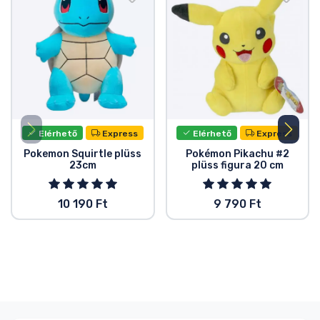
Elérhető
Express
Elérhető
Express
Pokemon Squirtle plüss
Pokémon Pikachu #2
23cm
plüss figura 20 cm
10 190 Ft
9 790 Ft