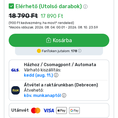
Zenés cuccok
Elérhető (Utolsó darabok)
18 790 Ft
17 890 Ft
Terméktípusok
(900 Ft kedvezmény, ha most* rendeled)
*Akciós időszak: 2026. 08. 04. 00:01 - 2026. 08. 10. 23:59
Márkák
Kosárba
FanToken jutalom:
178
Házhoz / Csomagpont / Automata
Várható kiszállítás:
kedd (aug. 11.)
Átvétel a raktárunkban (Debrecen)
Átvehető:
köv. munkanaptól
Utánvét