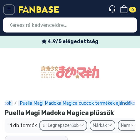
0
Menü
4.9/5 elégedettség
Belépés
Regisztráció
Legújabb cuccok
Akciós ajánlatok
Express szállítás
uccok
Puella Magi Madoka Magica cuccok termékek ajándékok
Puella Magi Madoka Magica plüssök
Előrendelhető cuccok
1
db termék
Legnépszerűbb
Márkák
Nem
Outlet cuccok