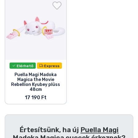
Ajándékkártya
Szállítás és fizetés
Sorozatos cuccok
Filmes cuccok
Elérhető
Express
Mesés cuccok
Puella Magi Madoka
Magica the Movie
Rebellion Kyubey plüss
Animés cuccok
48cm
17 190 Ft
Gamer cuccok
Sportos cuccok
Értesítsünk, ha új
Puella Magi
Madoka Magica cuccok
érkeznek?