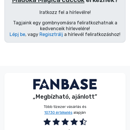
Zenés cuccok
Iratkozz fel a hírlevélre!
Terméktípusok
Tagjaink egy gombnyomásra feliratkozhatnak a
kedvenceik hírlevelére!
Lépj be
, vagy
Regisztrálj
a hírlevél feliratkozáshoz!
Márkák
„Megbízható, ajánlott”
Több tízezer vásárlás és
10730 értékelés
alapján